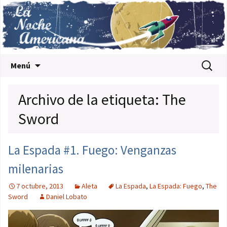
Saltar al contenido
Buscar:
Menú
Archivo de la etiqueta: The
Sword
La Espada #1. Fuego: Venganzas
milenarias
7 octubre, 2013
Aleta
La Espada
,
La Espada: Fuego
,
The
Sword
Daniel Lobato