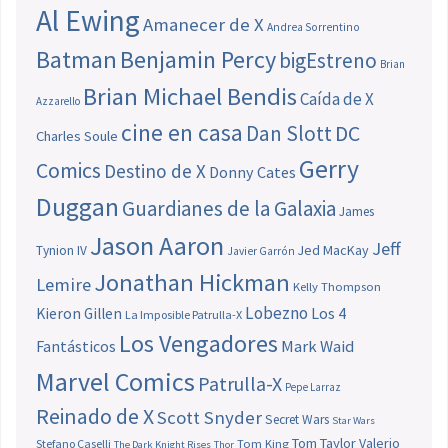
Al Ewing
Amanecer de X
Andrea Sorrentino
Batman
Benjamin Percy
bigEstreno
Brian
Brian Michael Bendis
Caída de X
Azzarello
cine en casa
Dan Slott
DC
Charles Soule
Gerry
Comics
Destino de X
Donny Cates
Duggan
Guardianes de la Galaxia
James
Jason Aaron
Jeff
Jed MacKay
Tynion IV
Javier Garrón
Jonathan Hickman
Lemire
Kelly Thompson
Lobezno
Los 4
Kieron Gillen
La Imposible Patrulla-X
Los Vengadores
Fantásticos
Mark Waid
Marvel Comics
Patrulla-X
Pepe Larraz
Reinado de X
Scott Snyder
Secret Wars
Star Wars
Tom Taylor
Valerio
Stefano Caselli
Tom King
The Dark Knight Rises
Thor