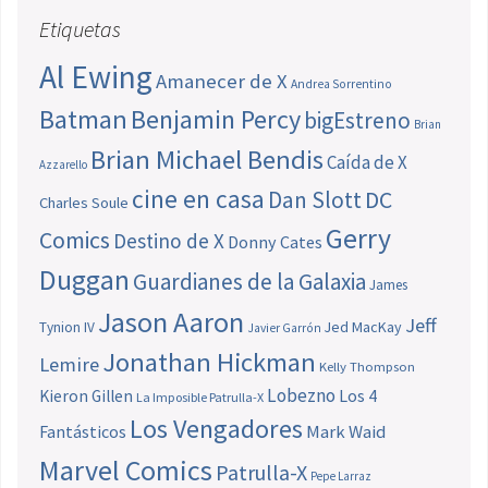
Etiquetas
Al Ewing
Amanecer de X
Andrea Sorrentino
Batman
Benjamin Percy
bigEstreno
Brian
Brian Michael Bendis
Caída de X
Azzarello
cine en casa
Dan Slott
DC
Charles Soule
Gerry
Comics
Destino de X
Donny Cates
Duggan
Guardianes de la Galaxia
James
Jason Aaron
Jeff
Jed MacKay
Tynion IV
Javier Garrón
Jonathan Hickman
Lemire
Kelly Thompson
Lobezno
Los 4
Kieron Gillen
La Imposible Patrulla-X
Los Vengadores
Fantásticos
Mark Waid
Marvel Comics
Patrulla-X
Pepe Larraz