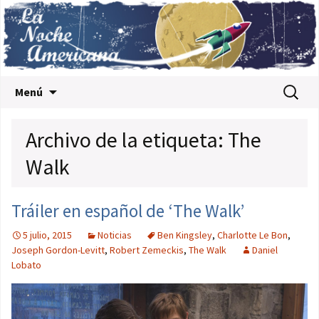
Saltar al contenido
Buscar:
Menú
Archivo de la etiqueta: The
Walk
Tráiler en español de ‘The Walk’
5 julio, 2015
Noticias
Ben Kingsley
,
Charlotte Le Bon
,
Joseph Gordon-Levitt
,
Robert Zemeckis
,
The Walk
Daniel
Lobato