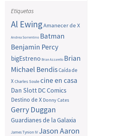
Etiquetas
Al Ewing
Amanecer de X
Batman
Andrea Sorrentino
Benjamin Percy
Brian
bigEstreno
Brian Azzarello
Michael Bendis
Caída de
cine en casa
X
Charles Soule
Dan Slott
DC Comics
Destino de X
Donny Cates
Gerry Duggan
Guardianes de la Galaxia
Jason Aaron
James Tynion IV