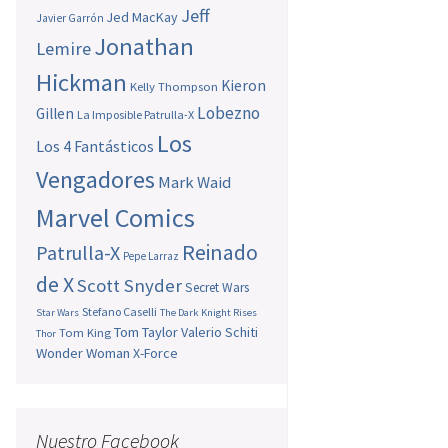
Jeff
Jed MacKay
Javier Garrón
Jonathan
Lemire
Hickman
Kieron
Kelly Thompson
Lobezno
Gillen
La Imposible Patrulla-X
Los
Los 4 Fantásticos
Vengadores
Mark Waid
Marvel Comics
Reinado
Patrulla-X
Pepe Larraz
de X
Scott Snyder
Secret Wars
Stefano Caselli
Star Wars
The Dark Knight Rises
Tom Taylor
Valerio Schiti
Tom King
Thor
Wonder Woman
X-Force
Nuestro Facebook