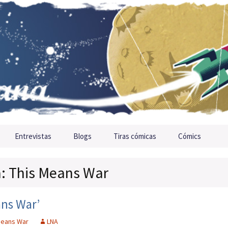
Entrevistas
Blogs
Tiras cómicas
Cómics
a: This Means War
ans War’
Means War
LNA