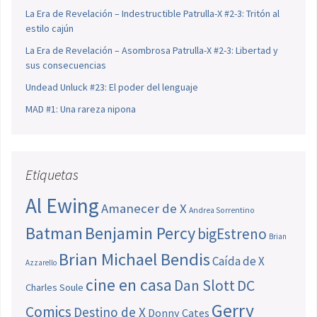
La Era de Revelación – Indestructible Patrulla-X #2-3: Tritón al
estilo cajún
La Era de Revelación – Asombrosa Patrulla-X #2-3: Libertad y
sus consecuencias
Undead Unluck #23: El poder del lenguaje
MAD #1: Una rareza nipona
Etiquetas
Al Ewing
Amanecer de X
Andrea Sorrentino
Batman
Benjamin Percy
bigEstreno
Brian
Brian Michael Bendis
Caída de X
Azzarello
cine en casa
Dan Slott
DC
Charles Soule
Gerry
Comics
Destino de X
Donny Cates