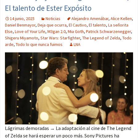
El talento de Ester Expósito
14 junio, 2025
Noticias
Alejandro Amenábar
,
Alice Kellen
,
Daniel Benmayor
,
Deja que ocurra
,
El Cautivo
,
El talento
,
La señorita
Else
,
Love of Your Life
,
M3gan 2.0
,
Mia Goth
,
Patrick Schwarzenegger
,
Shigeru Miyamoto
,
Star Wars: Starfighter
,
The Legend of Zelda
,
Todo
arde
,
Todo lo que nunca fuimos
LNA
Lágrimas demoradas → La adaptación al cine de The Legend
of Zelda se hará esperar un poco más. Sony Pictures ha