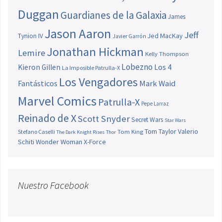
Duggan
Guardianes de la Galaxia
James
Jason Aaron
Jeff
Jed MacKay
Tynion IV
Javier Garrón
Jonathan Hickman
Lemire
Kelly Thompson
Lobezno
Los 4
Kieron Gillen
La Imposible Patrulla-X
Los Vengadores
Fantásticos
Mark Waid
Marvel Comics
Patrulla-X
Pepe Larraz
Reinado de X
Scott Snyder
Secret Wars
Star Wars
Tom Taylor
Valerio
Stefano Caselli
Tom King
The Dark Knight Rises
Thor
Schiti
Wonder Woman
X-Force
Nuestro Facebook