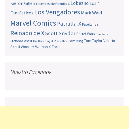
Lobezno
Los 4
Kieron Gillen
La Imposible Patrulla-X
Los Vengadores
Fantásticos
Mark Waid
Marvel Comics
Patrulla-X
Pepe Larraz
Reinado de X
Scott Snyder
Secret Wars
Star Wars
Tom Taylor
Valerio
Stefano Caselli
Tom King
The Dark Knight Rises
Thor
Schiti
Wonder Woman
X-Force
Nuestro Facebook