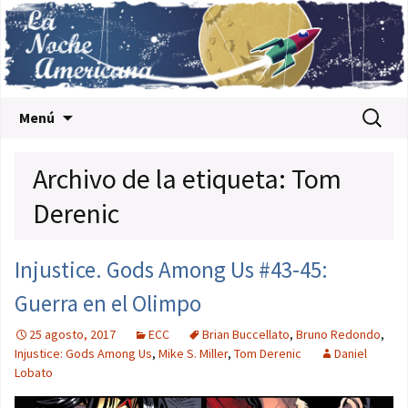
Saltar al contenido
Buscar:
Menú
Archivo de la etiqueta: Tom
Derenic
Injustice. Gods Among Us #43-45:
Guerra en el Olimpo
25 agosto, 2017
ECC
Brian Buccellato
,
Bruno Redondo
,
Injustice: Gods Among Us
,
Mike S. Miller
,
Tom Derenic
Daniel
Lobato