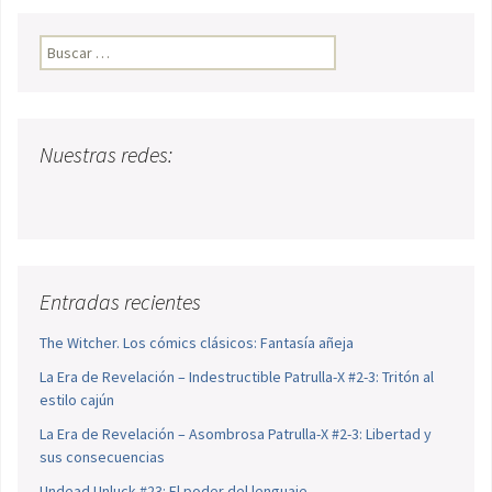
Buscar:
Nuestras redes:
Entradas recientes
The Witcher. Los cómics clásicos: Fantasía añeja
La Era de Revelación – Indestructible Patrulla-X #2-3: Tritón al
estilo cajún
La Era de Revelación – Asombrosa Patrulla-X #2-3: Libertad y
sus consecuencias
Undead Unluck #23: El poder del lenguaje