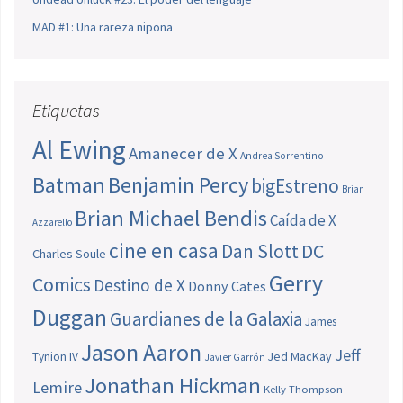
MAD #1: Una rareza nipona
Etiquetas
Al Ewing
Amanecer de X
Andrea Sorrentino
Batman
Benjamin Percy
bigEstreno
Brian
Brian Michael Bendis
Caída de X
Azzarello
cine en casa
Dan Slott
DC
Charles Soule
Gerry
Comics
Destino de X
Donny Cates
Duggan
Guardianes de la Galaxia
James
Jason Aaron
Jeff
Jed MacKay
Tynion IV
Javier Garrón
Jonathan Hickman
Lemire
Kelly Thompson