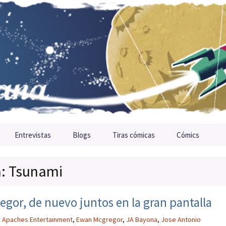
Entrevistas
Blogs
Tiras cómicas
Cómics
a: Tsunami
or, de nuevo juntos en la gran pantalla
,
Apaches Entertainment
,
Ewan Mcgregor
,
JA Bayona
,
Jose Antonio