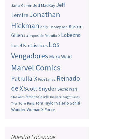
Jeff
Jed MacKay
Javier Garrón
Jonathan
Lemire
Hickman
Kieron
Kelly Thompson
Lobezno
Gillen
La Imposible Patrulla-X
Los
Los 4 Fantásticos
Vengadores
Mark Waid
Marvel Comics
Reinado
Patrulla-X
Pepe Larraz
de X
Scott Snyder
Secret Wars
Stefano Caselli
Star Wars
The Dark Knight Rises
Tom Taylor
Valerio Schiti
Tom King
Thor
Wonder Woman
X-Force
Nuestro Facebook