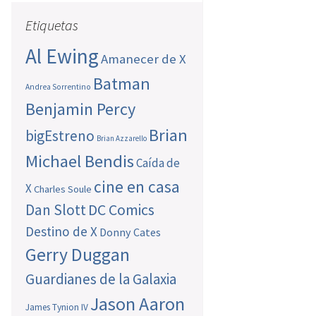
Etiquetas
Al Ewing
Amanecer de X
Batman
Andrea Sorrentino
Benjamin Percy
Brian
bigEstreno
Brian Azzarello
Michael Bendis
Caída de
cine en casa
X
Charles Soule
Dan Slott
DC Comics
Destino de X
Donny Cates
Gerry Duggan
Guardianes de la Galaxia
Jason Aaron
James Tynion IV