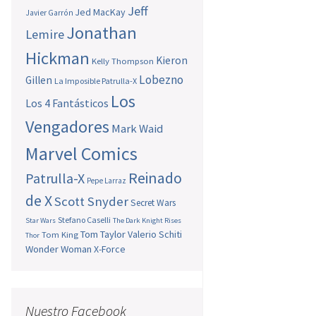
Jeff
Jed MacKay
Javier Garrón
Jonathan
Lemire
Hickman
Kieron
Kelly Thompson
Lobezno
Gillen
La Imposible Patrulla-X
Los
Los 4 Fantásticos
Vengadores
Mark Waid
Marvel Comics
Reinado
Patrulla-X
Pepe Larraz
de X
Scott Snyder
Secret Wars
Stefano Caselli
Star Wars
The Dark Knight Rises
Tom Taylor
Valerio Schiti
Tom King
Thor
Wonder Woman
X-Force
Nuestro Facebook