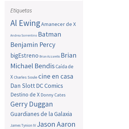
Etiquetas
Al Ewing
Amanecer de X
Batman
Andrea Sorrentino
Benjamin Percy
Brian
bigEstreno
Brian Azzarello
Michael Bendis
Caída de
cine en casa
X
Charles Soule
Dan Slott
DC Comics
Destino de X
Donny Cates
Gerry Duggan
Guardianes de la Galaxia
Jason Aaron
James Tynion IV