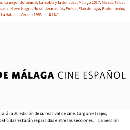
or
,
La mujer del animal
,
La niebla y la doncella
,
Málaga 2017
,
Maniac Tales
,
usana
,
Nieve Negra
,
No sé decir adiós
,
Pieles
,
Plan de fuga
,
Redemoinho
,
n La Habana
,
Verano 1993
LNA
ará la 20 edición de su festival de cine. Largometrajes,
 películas estarán repartidas entre las secciones. La Sección