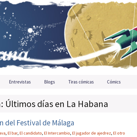
Entrevistas
Blogs
Tiras cómicas
Cómics
a: Últimos días en La Habana
n del Festival de Málaga
ava
,
El bar
,
El candidato
,
El Intercambio
,
El jugador de ajedrez
,
El otro