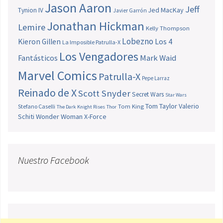
Jason Aaron
Jeff
Jed MacKay
Tynion IV
Javier Garrón
Jonathan Hickman
Lemire
Kelly Thompson
Lobezno
Los 4
Kieron Gillen
La Imposible Patrulla-X
Los Vengadores
Fantásticos
Mark Waid
Marvel Comics
Patrulla-X
Pepe Larraz
Reinado de X
Scott Snyder
Secret Wars
Star Wars
Tom Taylor
Valerio
Stefano Caselli
Tom King
The Dark Knight Rises
Thor
Schiti
Wonder Woman
X-Force
Nuestro Facebook