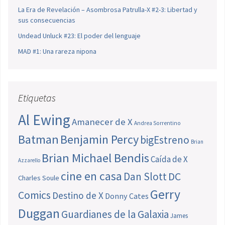
La Era de Revelación – Asombrosa Patrulla-X #2-3: Libertad y
sus consecuencias
Undead Unluck #23: El poder del lenguaje
MAD #1: Una rareza nipona
Etiquetas
Al Ewing
Amanecer de X
Andrea Sorrentino
Batman
Benjamin Percy
bigEstreno
Brian
Brian Michael Bendis
Caída de X
Azzarello
cine en casa
Dan Slott
DC
Charles Soule
Gerry
Comics
Destino de X
Donny Cates
Duggan
Guardianes de la Galaxia
James