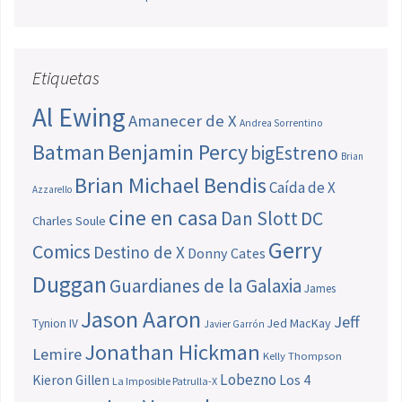
Etiquetas
Al Ewing
Amanecer de X
Andrea Sorrentino
Batman
Benjamin Percy
bigEstreno
Brian
Brian Michael Bendis
Caída de X
Azzarello
cine en casa
Dan Slott
DC
Charles Soule
Gerry
Comics
Destino de X
Donny Cates
Duggan
Guardianes de la Galaxia
James
Jason Aaron
Jeff
Jed MacKay
Tynion IV
Javier Garrón
Jonathan Hickman
Lemire
Kelly Thompson
Lobezno
Los 4
Kieron Gillen
La Imposible Patrulla-X