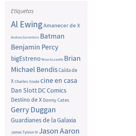
Etiquetas
Al Ewing
Amanecer de X
Batman
Andrea Sorrentino
Benjamin Percy
Brian
bigEstreno
Brian Azzarello
Michael Bendis
Caída de
cine en casa
X
Charles Soule
Dan Slott
DC Comics
Destino de X
Donny Cates
Gerry Duggan
Guardianes de la Galaxia
Jason Aaron
James Tynion IV