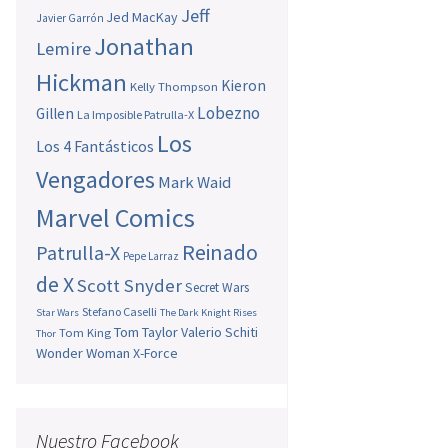
Jeff
Jed MacKay
Javier Garrón
Jonathan
Lemire
Hickman
Kieron
Kelly Thompson
Lobezno
Gillen
La Imposible Patrulla-X
Los
Los 4 Fantásticos
Vengadores
Mark Waid
Marvel Comics
Reinado
Patrulla-X
Pepe Larraz
de X
Scott Snyder
Secret Wars
Stefano Caselli
Star Wars
The Dark Knight Rises
Tom Taylor
Valerio Schiti
Tom King
Thor
Wonder Woman
X-Force
Nuestro Facebook