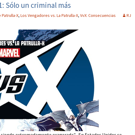
1: Sólo un criminal más
 Patrulla-X
,
Los Vengadores vs. La Patrulla-X
,
VvX: Consecuencias
RJ
ue siendo extremadamente exagerada" En Estados Unidos se