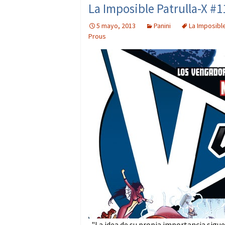
La Imposible Patrulla-X #1
5 mayo, 2013
Panini
La Imposible
Prous
"La idea de su propia importancia sig