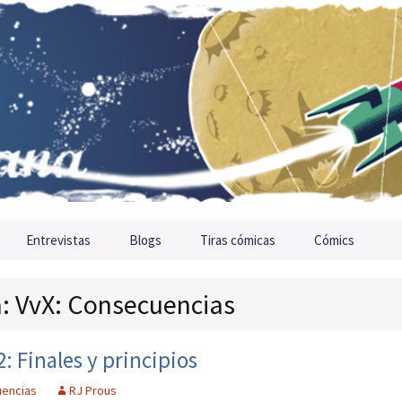
Entrevistas
Blogs
Tiras cómicas
Cómics
a: VvX: Consecuencias
: Finales y principios
uencias
RJ Prous