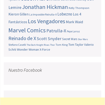
Jonathan Hickman
Lemire
Kelly Thompson
Lobezno
Los 4
Kieron Gillen
La Imposible Patrulla-X
Los Vengadores
Fantásticos
Mark Waid
Marvel Comics
Patrulla-X
Pepe Larraz
Reinado de X
Scott Snyder
Secret Wars
Star Wars
Tom Taylor
Valerio
Stefano Caselli
Tom King
The Dark Knight Rises
Thor
Schiti
Wonder Woman
X-Force
Nuestro Facebook