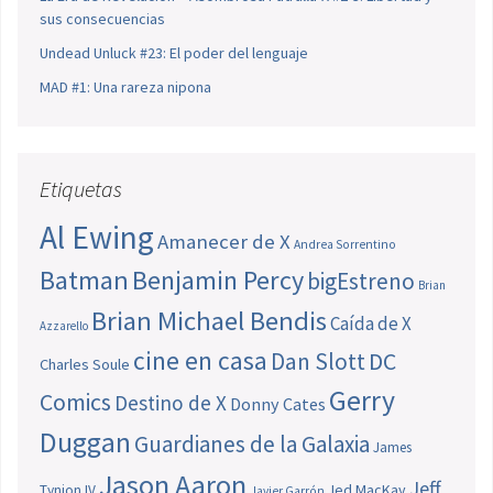
sus consecuencias
Undead Unluck #23: El poder del lenguaje
MAD #1: Una rareza nipona
Etiquetas
Al Ewing
Amanecer de X
Andrea Sorrentino
Batman
Benjamin Percy
bigEstreno
Brian
Brian Michael Bendis
Caída de X
Azzarello
cine en casa
Dan Slott
DC
Charles Soule
Gerry
Comics
Destino de X
Donny Cates
Duggan
Guardianes de la Galaxia
James
Jason Aaron
Jeff
Jed MacKay
Tynion IV
Javier Garrón