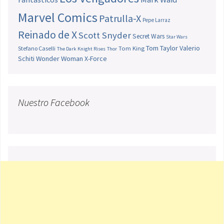
Marvel Comics
Patrulla-X
Pepe Larraz
Reinado de X
Scott Snyder
Secret Wars
Star Wars
Tom Taylor
Valerio
Stefano Caselli
Tom King
The Dark Knight Rises
Thor
Schiti
Wonder Woman
X-Force
Nuestro Facebook