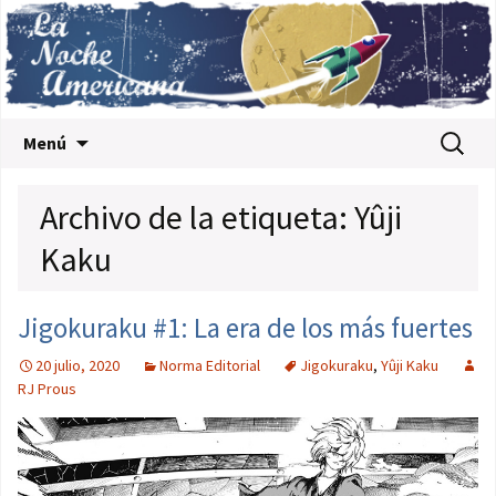
Saltar al contenido
Buscar:
Menú
Archivo de la etiqueta: Yûji
Kaku
Jigokuraku #1: La era de los más fuertes
20 julio, 2020
Norma Editorial
Jigokuraku
,
Yûji Kaku
RJ Prous