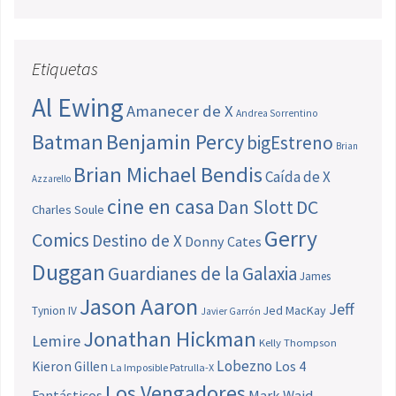
Etiquetas
Al Ewing
Amanecer de X
Andrea Sorrentino
Batman
Benjamin Percy
bigEstreno
Brian
Brian Michael Bendis
Caída de X
Azzarello
cine en casa
Dan Slott
DC
Charles Soule
Gerry
Comics
Destino de X
Donny Cates
Duggan
Guardianes de la Galaxia
James
Jason Aaron
Jeff
Jed MacKay
Tynion IV
Javier Garrón
Jonathan Hickman
Lemire
Kelly Thompson
Lobezno
Los 4
Kieron Gillen
La Imposible Patrulla-X
Los Vengadores
Fantásticos
Mark Waid