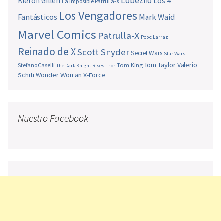
Lobezno
Los 4
Kieron Gillen
La Imposible Patrulla-X
Los Vengadores
Fantásticos
Mark Waid
Marvel Comics
Patrulla-X
Pepe Larraz
Reinado de X
Scott Snyder
Secret Wars
Star Wars
Tom Taylor
Valerio
Stefano Caselli
Tom King
The Dark Knight Rises
Thor
Schiti
Wonder Woman
X-Force
Nuestro Facebook