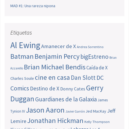
MAD #1: Una rareza nipona
Etiquetas
Al Ewing
Amanecer de X
Andrea Sorrentino
Batman
Benjamin Percy
bigEstreno
Brian
Brian Michael Bendis
Caída de X
Azzarello
cine en casa
Dan Slott
DC
Charles Soule
Gerry
Comics
Destino de X
Donny Cates
Duggan
Guardianes de la Galaxia
James
Jason Aaron
Jeff
Jed MacKay
Tynion IV
Javier Garrón
Jonathan Hickman
Lemire
Kelly Thompson