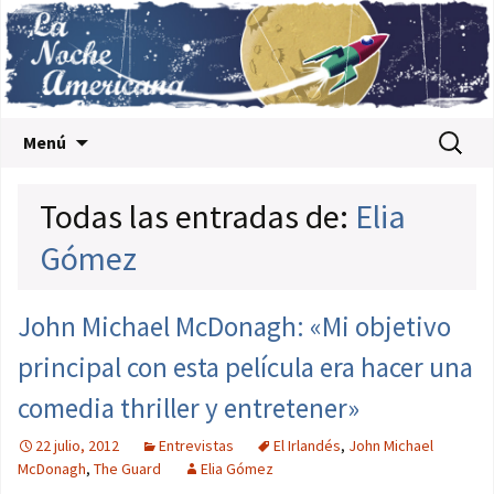
Saltar al contenido
Buscar:
Menú
Todas las entradas de:
Elia
Gómez
John Michael McDonagh: «Mi objetivo
principal con esta película era hacer una
comedia thriller y entretener»
22 julio, 2012
Entrevistas
El Irlandés
,
John Michael
McDonagh
,
The Guard
Elia Gómez