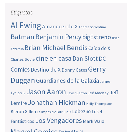
Etiquetas
Al Ewing
Amanecer de X
Andrea Sorrentino
Batman
Benjamin Percy
bigEstreno
Brian
Brian Michael Bendis
Caída de X
Azzarello
cine en casa
Dan Slott
DC
Charles Soule
Gerry
Comics
Destino de X
Donny Cates
Duggan
Guardianes de la Galaxia
James
Jason Aaron
Jeff
Jed MacKay
Tynion IV
Javier Garrón
Jonathan Hickman
Lemire
Kelly Thompson
Lobezno
Los 4
Kieron Gillen
La Imposible Patrulla-X
Los Vengadores
Fantásticos
Mark Waid
Marvel Comics