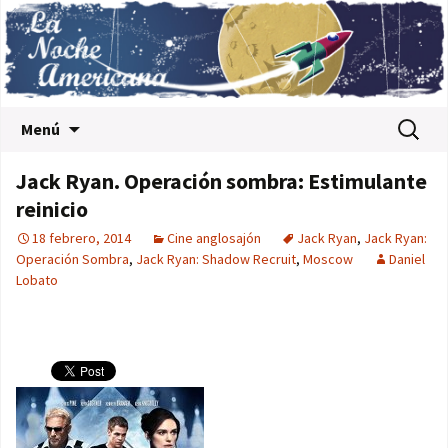
Saltar al contenido
Buscar:
Menú
Jack Ryan. Operación sombra: Estimulante
reinicio
18 febrero, 2014
Cine anglosajón
Jack Ryan
,
Jack Ryan:
Operación Sombra
,
Jack Ryan: Shadow Recruit
,
Moscow
Daniel
Lobato