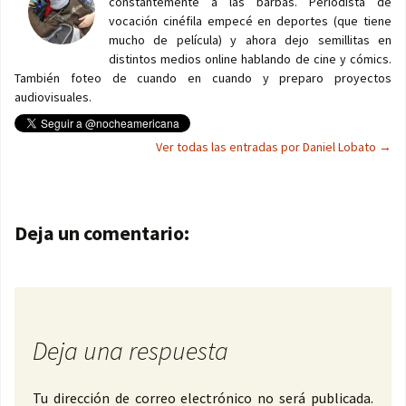
constantemente a las barbas. Periodista de
vocación cinéfila empecé en deportes (que tiene
mucho de película) y ahora dejo semillitas en
distintos medios online hablando de cine y cómics.
También foteo de cuando en cuando y preparo proyectos
audiovisuales.
Ver todas las entradas por Daniel Lobato
→
Navegación de entradas
Deja un comentario:
Deja una respuesta
Tu dirección de correo electrónico no será publicada.