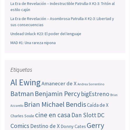
La Era de Revelación – Indestructible Patrulla-X #2-3: Tritón al
estilo cajún
La Era de Revelación – Asombrosa Patrulla-X #2-3: Libertad y
sus consecuencias
Undead Unluck #23: El poder del lenguaje
MAD #1: Una rareza nipona
Etiquetas
Al Ewing
Amanecer de X
Andrea Sorrentino
Batman
Benjamin Percy
bigEstreno
Brian
Brian Michael Bendis
Caída de X
Azzarello
cine en casa
Dan Slott
DC
Charles Soule
Gerry
Comics
Destino de X
Donny Cates