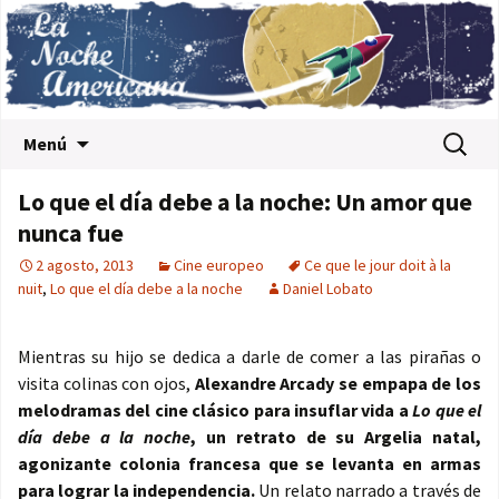
Saltar al contenido
Buscar:
Menú
Lo que el día debe a la noche: Un amor que
nunca fue
2 agosto, 2013
Cine europeo
Ce que le jour doit à la
nuit
,
Lo que el día debe a la noche
Daniel Lobato
Mientras su hijo se dedica a darle de comer a las pirañas o
visita colinas con ojos,
Alexandre Arcady se empapa de los
melodramas del cine clásico para insuflar vida a
Lo que el
día debe a la noche
, un retrato de su Argelia natal,
agonizante colonia francesa que se levanta en armas
para lograr la independencia.
Un relato narrado a través de