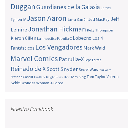
Duggan
Guardianes de la Galaxia
James
Jason Aaron
Jeff
Jed MacKay
Tynion IV
Javier Garrón
Jonathan Hickman
Lemire
Kelly Thompson
Lobezno
Los 4
Kieron Gillen
La Imposible Patrulla-X
Los Vengadores
Fantásticos
Mark Waid
Marvel Comics
Patrulla-X
Pepe Larraz
Reinado de X
Scott Snyder
Secret Wars
Star Wars
Tom Taylor
Valerio
Stefano Caselli
Tom King
The Dark Knight Rises
Thor
Schiti
Wonder Woman
X-Force
Nuestro Facebook