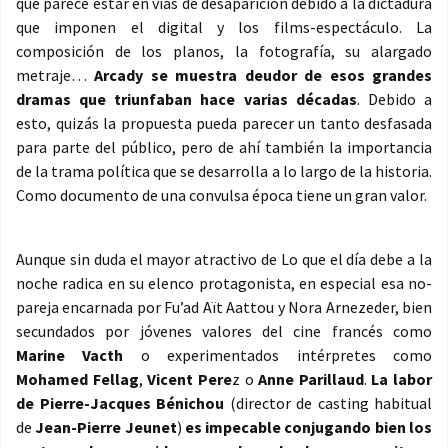
que parece estar en vías de desaparición debido a la dictadura
que imponen el digital y los films-espectáculo. La
composición de los planos, la fotografía, su alargado
metraje…
Arcady se muestra deudor de esos grandes
dramas que triunfaban hace varias décadas
. Debido a
esto, quizás la propuesta pueda parecer un tanto desfasada
para parte del público, pero de ahí también la importancia
de la trama política que se desarrolla a lo largo de la historia.
Como documento de una convulsa época tiene un gran valor.
Aunque sin duda el mayor atractivo de Lo que el día debe a la
noche radica en su elenco protagonista, en especial esa no-
pareja encarnada por Fu’ad Aït Aattou y Nora Arnezeder, bien
secundados por jóvenes valores del cine francés como
Marine Vacth
o experimentados intérpretes como
Mohamed Fellag
,
Vicent Pere
z o
Anne Parillaud
.
La labor
de Pierre-Jacques Bénichou
(director de casting habitual
de
Jean-Pierre Jeunet
)
es impecable conjugando bien los