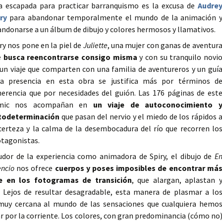
a escapada para practicar barranquismo es la excusa de
Audre
ry
para abandonar temporalmente el mundo de la animación 
ndonarse a un álbum de dibujo y colores hermosos y llamativos.
ry nos pone en la piel de
Juliette
, una mujer con ganas de aventur
e
busca reencontrarse consigo misma
y con su tranquilo novi
un viaje que comparten con una familia de aventureros y un guí
ya presencia en esta obra se justifica más por términos d
erencia que por necesidades del guión. Las 176 páginas de est
mic nos acompañan en
un viaje de autoconocimiento 
todeterminación
que pasan del nervio y el miedo de los rápidos 
certeza y la calma de la desembocadura del río que recorren lo
tagonistas.
dor de la experiencia como animadora de Spiry, el dibujo de
E
encio
nos ofrece
cuerpos y poses imposibles de encontrar má
e en los fotogramas de transición
, que alargan, aplastan 
 Lejos de resultar desagradable, esta manera de plasmar a lo
muy cercana al mundo de las sensaciones que cualquiera hemo
r por la corriente. Los colores, con gran predominancia (cómo no