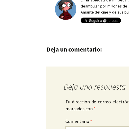
En la soledad de mi beca 
deambular por millones de 
Amante del cine y de sus bu
Navegación de entrad
Deja un comentario:
Deja una respuesta
Tu dirección de correo electrón
marcados con
*
Comentario
*