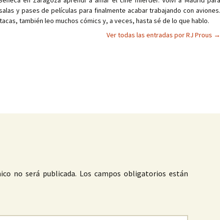
Séneca en Zaragoza aprendí a amar el cine mierder. Volví a Madrid par
salas y pases de películas para finalmente acabar trabajando con aviones
tacas, también leo muchos cómics y, a veces, hasta sé de lo que hablo.
Ver todas las entradas por RJ Prous
as
ico no será publicada.
Los campos obligatorios están