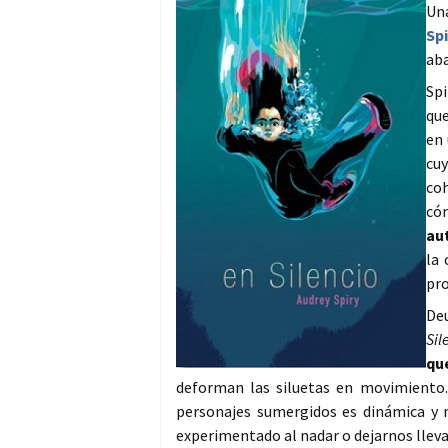
Un
Spi
aba
Spi
qu
en 
cu
coh
có
au
la 
pro
Deu
Sil
qu
deforman las siluetas en movimiento.
personajes sumergidos es dinámica y 
experimentado al nadar o dejarnos lleva