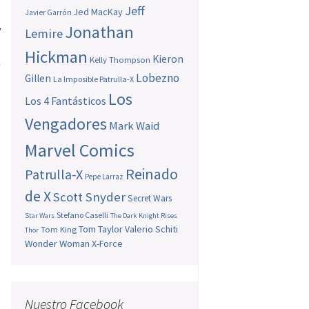
Jeff
Jed MacKay
Javier Garrón
Jonathan
y
Lemire
s
Hickman
Kieron
Kelly Thompson
a
Lobezno
Gillen
e
La Imposible Patrulla-X
Los
e
Los 4 Fantásticos
Vengadores
Mark Waid
Marvel Comics
Reinado
Patrulla-X
Pepe Larraz
de X
Scott Snyder
Secret Wars
Stefano Caselli
Star Wars
The Dark Knight Rises
Tom Taylor
Valerio Schiti
Tom King
Thor
Wonder Woman
X-Force
Nuestro Facebook