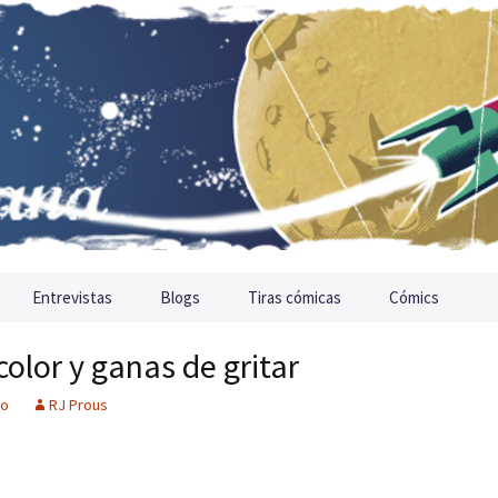
Entrevistas
Blogs
Tiras cómicas
Cómics
color y ganas de gritar
io
RJ Prous