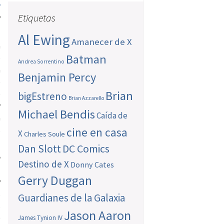
y
Etiquetas
y
Al Ewing
Amanecer de X
a
Batman
o
Andrea Sorrentino
a
Benjamin Percy
e
Brian
e
bigEstreno
Brian Azzarello
y
Michael Bendis
Caída de
a
s
cine en casa
X
Charles Soule
Dan Slott
DC Comics
n
Destino de X
Donny Cates
s
Gerry Duggan
y
s
Guardianes de la Galaxia
s
Jason Aaron
)
James Tynion IV