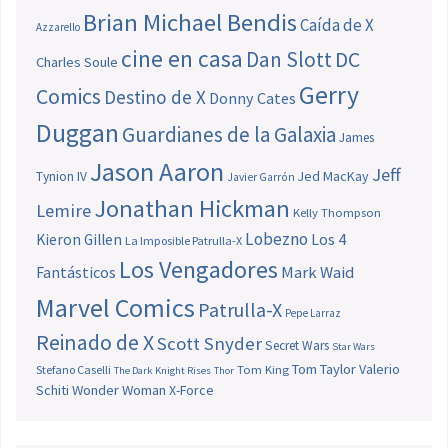
Brian Michael Bendis
Caída de X
Azzarello
cine en casa
Dan Slott
DC
Charles Soule
Gerry
Comics
Destino de X
Donny Cates
Duggan
Guardianes de la Galaxia
James
Jason Aaron
Jeff
Jed MacKay
Tynion IV
Javier Garrón
Jonathan Hickman
Lemire
Kelly Thompson
Lobezno
Los 4
Kieron Gillen
La Imposible Patrulla-X
Los Vengadores
Fantásticos
Mark Waid
Marvel Comics
Patrulla-X
Pepe Larraz
Reinado de X
Scott Snyder
Secret Wars
Star Wars
Tom Taylor
Valerio
Stefano Caselli
Tom King
The Dark Knight Rises
Thor
Schiti
Wonder Woman
X-Force