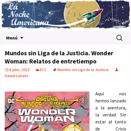
Saltar al contenido
Buscar:
Menú
Mundos sin Liga de la Justicia. Wonder
Woman: Relatos de entretiempo
8 julio, 2023
ECC
Mundos sin Liga de la Justicia
Daniel Lobato
Aquí nos
hemos lanzado
a la aventura,
la verdad. Sin
estar al tanto
de Crisis