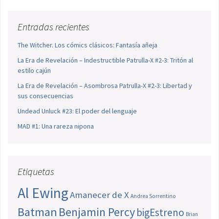
Entradas recientes
The Witcher. Los cómics clásicos: Fantasía añeja
La Era de Revelación – Indestructible Patrulla-X #2-3: Tritón al
estilo cajún
La Era de Revelación – Asombrosa Patrulla-X #2-3: Libertad y
sus consecuencias
Undead Unluck #23: El poder del lenguaje
MAD #1: Una rareza nipona
Etiquetas
Al Ewing
Amanecer de X
Andrea Sorrentino
Batman
Benjamin Percy
bigEstreno
Brian