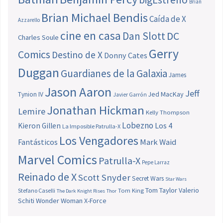
Brian
Brian Michael Bendis
Caída de X
Azzarello
cine en casa
Dan Slott
DC
Charles Soule
Gerry
Comics
Destino de X
Donny Cates
Duggan
Guardianes de la Galaxia
James
Jason Aaron
Jeff
Jed MacKay
Tynion IV
Javier Garrón
Jonathan Hickman
Lemire
Kelly Thompson
Lobezno
Los 4
Kieron Gillen
La Imposible Patrulla-X
Los Vengadores
Fantásticos
Mark Waid
Marvel Comics
Patrulla-X
Pepe Larraz
Reinado de X
Scott Snyder
Secret Wars
Star Wars
Tom Taylor
Valerio
Stefano Caselli
Tom King
The Dark Knight Rises
Thor
Schiti
Wonder Woman
X-Force