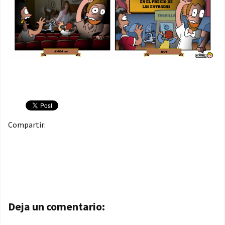
Compartir:
Navegación de entradas
Deja un comentario: