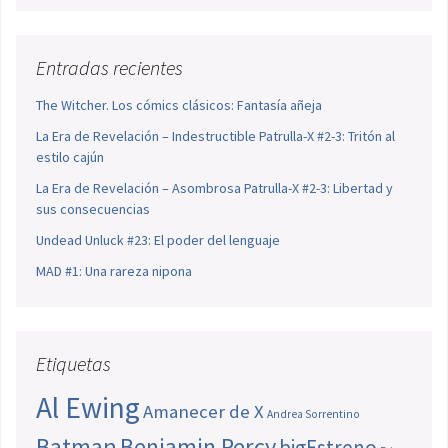
Entradas recientes
The Witcher. Los cómics clásicos: Fantasía añeja
La Era de Revelación – Indestructible Patrulla-X #2-3: Tritón al
estilo cajún
La Era de Revelación – Asombrosa Patrulla-X #2-3: Libertad y
sus consecuencias
Undead Unluck #23: El poder del lenguaje
MAD #1: Una rareza nipona
Etiquetas
Al Ewing
Amanecer de X
Andrea Sorrentino
Batman
Benjamin Percy
bigEstreno