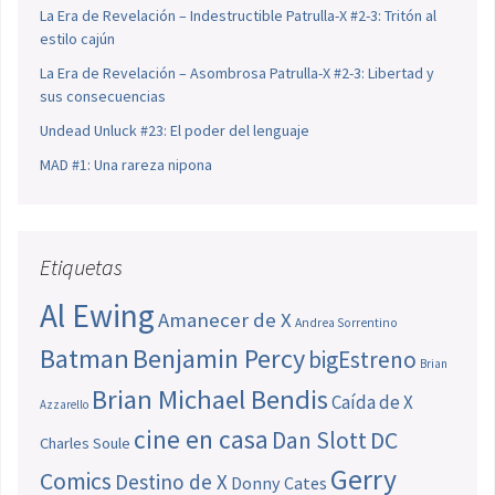
La Era de Revelación – Indestructible Patrulla-X #2-3: Tritón al
estilo cajún
La Era de Revelación – Asombrosa Patrulla-X #2-3: Libertad y
sus consecuencias
Undead Unluck #23: El poder del lenguaje
MAD #1: Una rareza nipona
Etiquetas
Al Ewing
Amanecer de X
Andrea Sorrentino
Batman
Benjamin Percy
bigEstreno
Brian
Brian Michael Bendis
Caída de X
Azzarello
cine en casa
Dan Slott
DC
Charles Soule
Gerry
Comics
Destino de X
Donny Cates