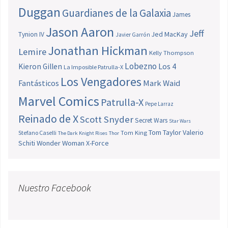
Duggan
Guardianes de la Galaxia
James
Jason Aaron
Jeff
Jed MacKay
Tynion IV
Javier Garrón
Jonathan Hickman
Lemire
Kelly Thompson
Lobezno
Los 4
Kieron Gillen
La Imposible Patrulla-X
Los Vengadores
Fantásticos
Mark Waid
Marvel Comics
Patrulla-X
Pepe Larraz
Reinado de X
Scott Snyder
Secret Wars
Star Wars
Tom Taylor
Valerio
Stefano Caselli
Tom King
The Dark Knight Rises
Thor
Schiti
Wonder Woman
X-Force
Nuestro Facebook