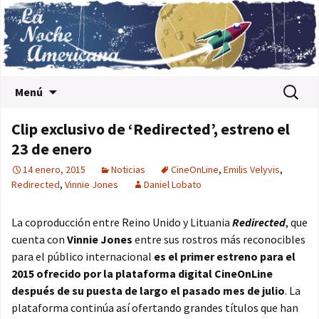
Saltar al contenido
Buscar:
Menú
Clip exclusivo de ‘Redirected’, estreno el
23 de enero
14 enero, 2015
Noticias
CineOnLine
,
Emilis Velyvis
,
Redirected
,
Vinnie Jones
Daniel Lobato
La coproducción entre Reino Unido y Lituania
Redirected
, que
cuenta con
Vinnie Jones
entre sus rostros más reconocibles
para el público internacional
es el primer estreno para el
2015 ofrecido por la plataforma digital CineOnLine
después de su puesta de largo el pasado mes de julio
. La
plataforma continúa así ofertando grandes títulos que han