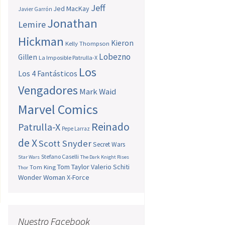
Jeff
Jed MacKay
Javier Garrón
Jonathan
Lemire
Hickman
Kieron
Kelly Thompson
Lobezno
Gillen
La Imposible Patrulla-X
Los
Los 4 Fantásticos
Vengadores
Mark Waid
Marvel Comics
Reinado
Patrulla-X
Pepe Larraz
de X
Scott Snyder
Secret Wars
Stefano Caselli
Star Wars
The Dark Knight Rises
Tom Taylor
Valerio Schiti
Tom King
Thor
Wonder Woman
X-Force
Nuestro Facebook