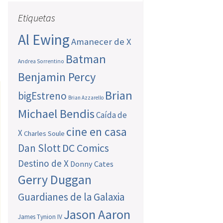
Etiquetas
Al Ewing
Amanecer de X
Batman
Andrea Sorrentino
Benjamin Percy
Brian
bigEstreno
Brian Azzarello
Michael Bendis
Caída de
cine en casa
X
Charles Soule
Dan Slott
DC Comics
Destino de X
Donny Cates
Gerry Duggan
Guardianes de la Galaxia
Jason Aaron
James Tynion IV