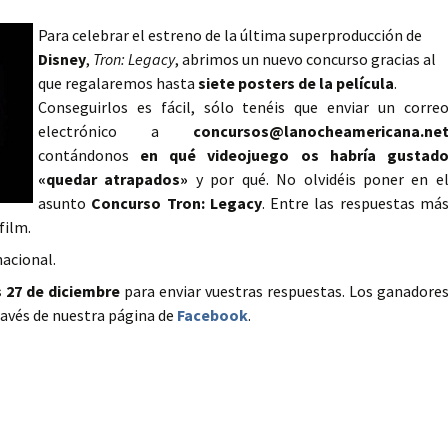
Para celebrar el estreno de la última superproducción de
Disney
,
Tron: Legacy
, abrimos un nuevo concurso gracias al
que regalaremos hasta
siete posters de la película
.
Conseguirlos es fácil, sólo tenéis que enviar un corre
electrónico a
concursos@lanocheamericana.ne
contándonos
en qué videojuego os habría gustad
«quedar atrapados»
y por qué. No olvidéis poner en e
asunto
Concurso Tron: Legacy
. Entre las respuestas má
film.
nacional.
 27 de diciembre
para enviar vuestras respuestas. Los ganadore
ravés de nuestra página de
Facebook
.