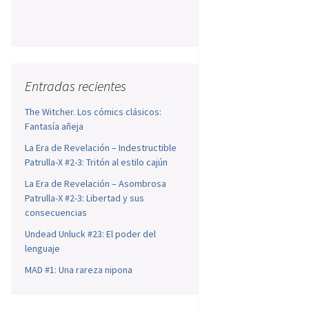
o
Entradas recientes
t
o
The Witcher. Los cómics clásicos:
l
Fantasía añeja
s
La Era de Revelación – Indestructible
Patrulla-X #2-3: Tritón al estilo cajún
La Era de Revelación – Asombrosa
Patrulla-X #2-3: Libertad y sus
s
consecuencias
Undead Unluck #23: El poder del
lenguaje
MAD #1: Una rareza nipona