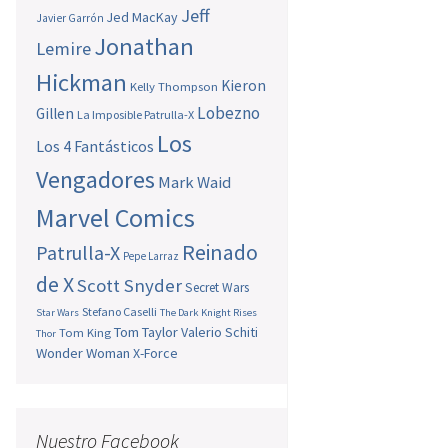
Jeff
Jed MacKay
Javier Garrón
Jonathan
Lemire
Hickman
Kieron
Kelly Thompson
Lobezno
Gillen
La Imposible Patrulla-X
Los
Los 4 Fantásticos
Vengadores
Mark Waid
Marvel Comics
Reinado
Patrulla-X
Pepe Larraz
de X
Scott Snyder
Secret Wars
Stefano Caselli
Star Wars
The Dark Knight Rises
Tom Taylor
Valerio Schiti
Tom King
Thor
Wonder Woman
X-Force
Nuestro Facebook