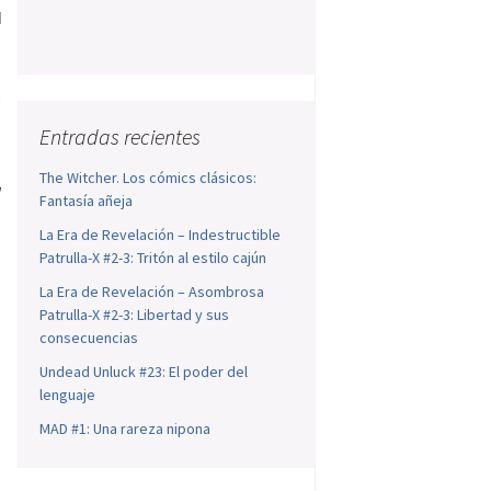
d
s
l
o
Entradas recientes
The Witcher. Los cómics clásicos:
l
Fantasía añeja
La Era de Revelación – Indestructible
Patrulla-X #2-3: Tritón al estilo cajún
La Era de Revelación – Asombrosa
Patrulla-X #2-3: Libertad y sus
consecuencias
Undead Unluck #23: El poder del
lenguaje
MAD #1: Una rareza nipona