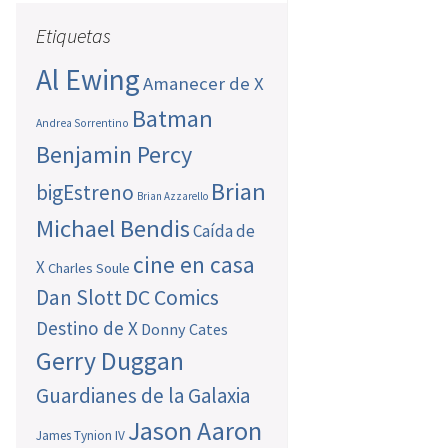
Etiquetas
Al Ewing
Amanecer de X
Batman
Andrea Sorrentino
Benjamin Percy
Brian
bigEstreno
Brian Azzarello
Michael Bendis
Caída de
cine en casa
X
Charles Soule
Dan Slott
DC Comics
Destino de X
Donny Cates
Gerry Duggan
Guardianes de la Galaxia
Jason Aaron
James Tynion IV