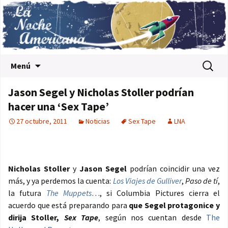
Saltar al contenido
Buscar:
Menú
Jason Segel y Nicholas Stoller podrían
hacer una ‘Sex Tape’
27 octubre, 2011
Noticias
Sex Tape
LNA
Nicholas Stoller
y
Jason Segel
podrían coincidir una vez
más, y ya perdemos la cuenta:
Los Viajes de Gulliver
,
Paso de tí
,
la futura
The Muppets
…, si Columbia Pictures cierra el
acuerdo que está preparando para
que Segel protagonice y
dirija Stoller,
Sex Tape
, según nos cuentan desde
The