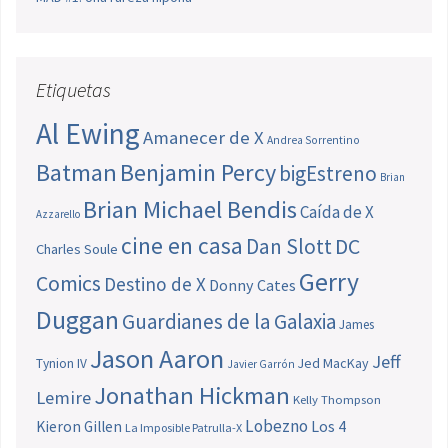
Etiquetas
Al Ewing
Amanecer de X
Andrea Sorrentino
Batman
Benjamin Percy
bigEstreno
Brian
Brian Michael Bendis
Caída de X
Azzarello
cine en casa
Dan Slott
DC
Charles Soule
Gerry
Comics
Destino de X
Donny Cates
Duggan
Guardianes de la Galaxia
James
Jason Aaron
Jeff
Jed MacKay
Tynion IV
Javier Garrón
Jonathan Hickman
Lemire
Kelly Thompson
Lobezno
Los 4
Kieron Gillen
La Imposible Patrulla-X