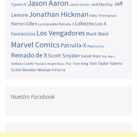
Jason Aaron
Jeff
Jed MacKay
Tynion IV
Javier Garrón
Jonathan Hickman
Lemire
Kelly Thompson
Lobezno
Los 4
Kieron Gillen
La Imposible Patrulla-X
Los Vengadores
Fantásticos
Mark Waid
Marvel Comics
Patrulla-X
Pepe Larraz
Reinado de X
Scott Snyder
Secret Wars
Star Wars
Tom Taylor
Valerio
Stefano Caselli
Tom King
The Dark Knight Rises
Thor
Schiti
Wonder Woman
X-Force
Nuestro Facebook