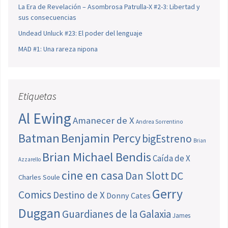
La Era de Revelación – Asombrosa Patrulla-X #2-3: Libertad y
sus consecuencias
Undead Unluck #23: El poder del lenguaje
MAD #1: Una rareza nipona
Etiquetas
Al Ewing
Amanecer de X
Andrea Sorrentino
Batman
Benjamin Percy
bigEstreno
Brian
Brian Michael Bendis
Caída de X
Azzarello
cine en casa
Dan Slott
DC
Charles Soule
Gerry
Comics
Destino de X
Donny Cates
Duggan
Guardianes de la Galaxia
James