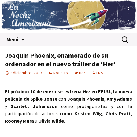
Saltar al contenido
Buscar:
Menú
Joaquin Phoenix, enamorado de su
ordenador en el nuevo tráiler de ‘Her’
7 diciembre, 2013
Noticias
Her
LNA
El próximo 10 de enero se estrena
Her
en EEUU, la nueva
película de Spike Jonze
con
Joaquin Phoenix
,
Amy Adams
y
Scarlett Johansson
como protagonistas y con la
participación de actores como
Kristen Wiig
,
Chris Pratt
,
Rooney Mara
u
Olivia Wilde
.