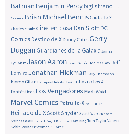
Batman
Benjamin Percy
bigEstreno
Brian
Brian Michael Bendis
Caída de X
Azzarello
cine en casa
Dan Slott
DC
Charles Soule
Gerry
Comics
Destino de X
Donny Cates
Duggan
Guardianes de la Galaxia
James
Jason Aaron
Jeff
Jed MacKay
Tynion IV
Javier Garrón
Jonathan Hickman
Lemire
Kelly Thompson
Lobezno
Los 4
Kieron Gillen
La Imposible Patrulla-X
Los Vengadores
Fantásticos
Mark Waid
Marvel Comics
Patrulla-X
Pepe Larraz
Reinado de X
Scott Snyder
Secret Wars
Star Wars
Tom Taylor
Valerio
Stefano Caselli
Tom King
The Dark Knight Rises
Thor
Schiti
Wonder Woman
X-Force