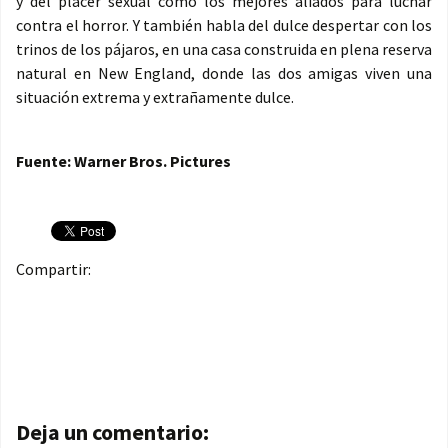
y del placer sexual como los mejores aliados para luchar
contra el horror. Y también habla del dulce despertar con los
trinos de los pájaros, en una casa construida en plena reserva
natural en New England, donde las dos amigas viven una
situación extrema y extrañamente dulce.
Fuente: Warner Bros. Pictures
Compartir:
Navegación de entradas
Deja un comentario: