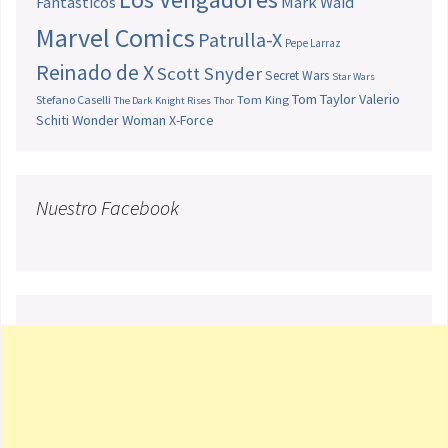
Fantásticos
Mark Waid
Marvel Comics
Patrulla-X
Pepe Larraz
Reinado de X
Scott Snyder
Secret Wars
Star Wars
Tom Taylor
Valerio
Stefano Caselli
Tom King
The Dark Knight Rises
Thor
Schiti
Wonder Woman
X-Force
Nuestro Facebook