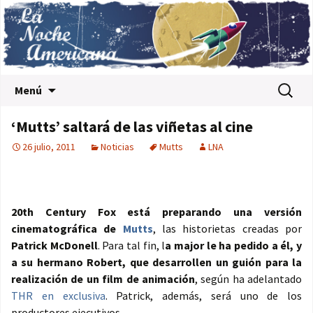
Saltar al contenido
Buscar:
Menú
‘Mutts’ saltará de las viñetas al cine
26 julio, 2011
Noticias
Mutts
LNA
20th Century Fox está preparando una versión
cinematográfica de
Mutts
, las historietas creadas por
Patrick McDonell
. Para tal fin, l
a major le ha pedido a él, y
a su hermano Robert, que desarrollen un guión para la
realización de un film de animación
, según ha adelantado
THR en exclusiva
. Patrick, además, será uno de los
productores ejecutivos.