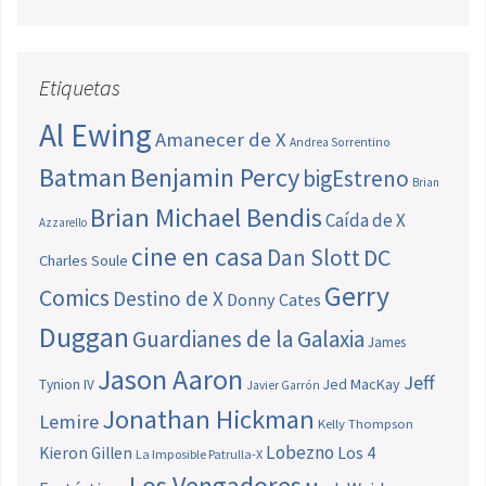
Etiquetas
Al Ewing
Amanecer de X
Andrea Sorrentino
Batman
Benjamin Percy
bigEstreno
Brian
Brian Michael Bendis
Caída de X
Azzarello
cine en casa
Dan Slott
DC
Charles Soule
Gerry
Comics
Destino de X
Donny Cates
Duggan
Guardianes de la Galaxia
James
Jason Aaron
Jeff
Jed MacKay
Tynion IV
Javier Garrón
Jonathan Hickman
Lemire
Kelly Thompson
Lobezno
Los 4
Kieron Gillen
La Imposible Patrulla-X
Los Vengadores