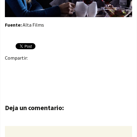
Fuente:
Alta Films
Compartir:
Navegación de entradas
Deja un comentario: