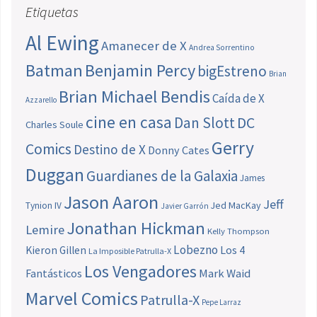
Etiquetas
Al Ewing
Amanecer de X
Andrea Sorrentino
Batman
Benjamin Percy
bigEstreno
Brian
Brian Michael Bendis
Caída de X
Azzarello
cine en casa
Dan Slott
DC
Charles Soule
Gerry
Comics
Destino de X
Donny Cates
Duggan
Guardianes de la Galaxia
James
Jason Aaron
Jeff
Jed MacKay
Tynion IV
Javier Garrón
Jonathan Hickman
Lemire
Kelly Thompson
Lobezno
Los 4
Kieron Gillen
La Imposible Patrulla-X
Los Vengadores
Fantásticos
Mark Waid
Marvel Comics
Patrulla-X
Pepe Larraz