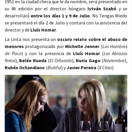
1951 en la ciudad checa que le da nombre, será presentado en
su 46 edición por el director húngaro
István Szabó
y se
desarrollará
entre los días 1 y 9 de Julio
. No Tengas Miedo
se presentará el día 2 de Julio y contará con la asistencia del
director y de
Lluís Homar
.
La cinta nos presenta un
oscuro relato sobre el abuso de
menores
protagonizado por
Michelle Jenner
(
Los Hombres
de Paco
) y con la presencia de
Lluís Homar
(
Los Abrazos
Rotos
),
Belén Rueda
(
El Orfanato
),
Nuria Gago
(
Noviembre
),
Rubén Ochandiano
(
Biutiful
) y
Javier Pereira
(
8 Citas
).