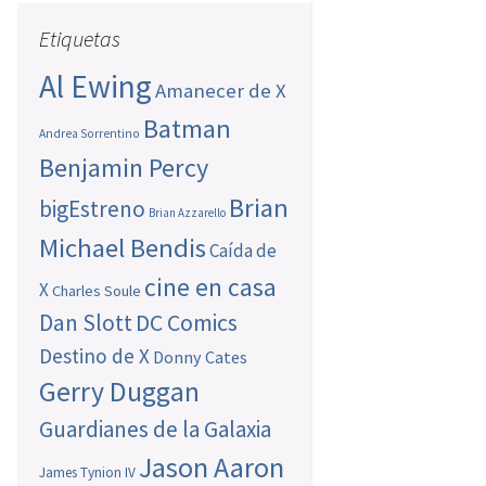
Etiquetas
Al Ewing
Amanecer de X
Batman
Andrea Sorrentino
Benjamin Percy
Brian
bigEstreno
Brian Azzarello
Michael Bendis
Caída de
cine en casa
X
Charles Soule
Dan Slott
DC Comics
Destino de X
Donny Cates
Gerry Duggan
Guardianes de la Galaxia
Jason Aaron
James Tynion IV