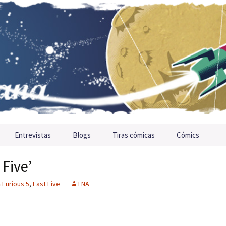
Entrevistas
Blogs
Tiras cómicas
Cómics
 Five’
 Furious 5
,
Fast Five
LNA