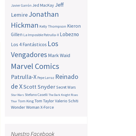
Jeff
Jed MacKay
Javier Garrón
Jonathan
Lemire
Hickman
Kieron
Kelly Thompson
Lobezno
Gillen
La Imposible Patrulla-X
Los
Los 4 Fantásticos
Vengadores
Mark Waid
Marvel Comics
Reinado
Patrulla-X
Pepe Larraz
de X
Scott Snyder
Secret Wars
Stefano Caselli
Star Wars
The Dark Knight Rises
Tom Taylor
Valerio Schiti
Tom King
Thor
Wonder Woman
X-Force
Nuestro Facebook