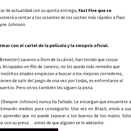
star de actualidad con su quinta entrega,
Fast Five que se
volverá a sentar a los volantes de los coches más rápidos a Paul
wayne Johnson.
con el cartel de la película y la sinopsis oficial.
Brewster) sacaron a Dom de la cárcel, han tenido que cruzar
ía. Atrapados en Río de Janeiro, no les queda más remedio que
Los insólitos aliados empiezan a buscar a los mejores corredores,
ienen de salir del juego de una vez por todas, es enfrentarse al
uertos. Pero otros también les siguen la pista.
s (Dwayne Johnson) nunca ha fallado. Le encargan que encuentre 
atimarán medios para conseguirlo. Una vez en Brasil, envía a su
n aprender que no puede separar a los buenos de los malos. Sól
se con su presa… antes de que alguien se le adelante.