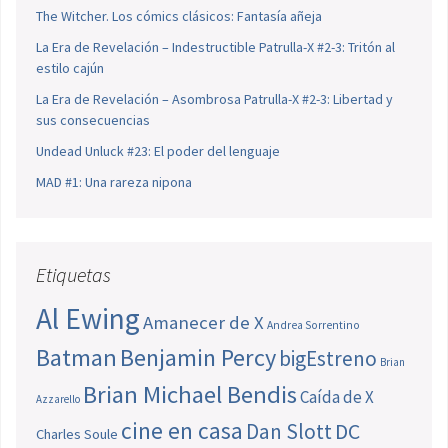
The Witcher. Los cómics clásicos: Fantasía añeja
La Era de Revelación – Indestructible Patrulla-X #2-3: Tritón al
estilo cajún
La Era de Revelación – Asombrosa Patrulla-X #2-3: Libertad y
sus consecuencias
Undead Unluck #23: El poder del lenguaje
MAD #1: Una rareza nipona
Etiquetas
Al Ewing
Amanecer de X
Andrea Sorrentino
Batman
Benjamin Percy
bigEstreno
Brian
Brian Michael Bendis
Caída de X
Azzarello
cine en casa
Dan Slott
DC
Charles Soule