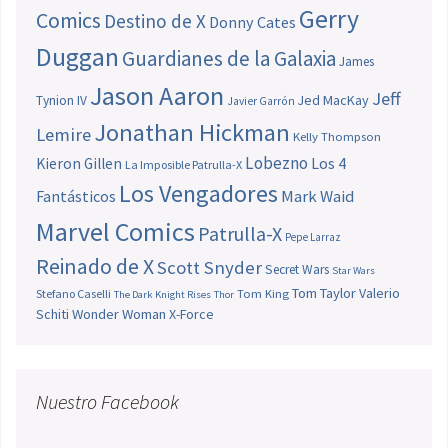
Gerry
Comics
Destino de X
Donny Cates
Duggan
Guardianes de la Galaxia
James
Jason Aaron
Jeff
Jed MacKay
Tynion IV
Javier Garrón
Jonathan Hickman
Lemire
Kelly Thompson
Lobezno
Los 4
Kieron Gillen
La Imposible Patrulla-X
Los Vengadores
Fantásticos
Mark Waid
Marvel Comics
Patrulla-X
Pepe Larraz
Reinado de X
Scott Snyder
Secret Wars
Star Wars
Tom Taylor
Valerio
Stefano Caselli
Tom King
The Dark Knight Rises
Thor
Schiti
Wonder Woman
X-Force
Nuestro Facebook