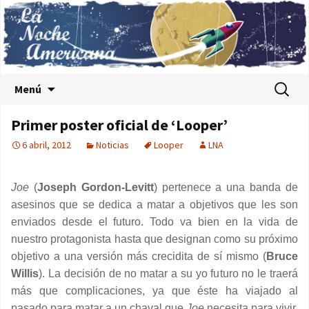
Saltar al contenido
Buscar:
Menú
Primer poster oficial de ‘Looper’
6 abril, 2012
Noticias
Looper
LNA
Joe
(
Joseph Gordon-Levitt
) pertenece a una banda de
asesinos que se dedica a matar a objetivos que les son
enviados desde el futuro. Todo va bien en la vida de
nuestro protagonista hasta que designan como su próximo
objetivo a una versión más crecidita de sí mismo (
Bruce
Willis
). La decisión de no matar a su yo futuro no le traerá
más que complicaciones, ya que éste ha viajado al
pasado para matar a un chaval que
Joe
necesita para vivir.