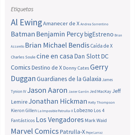
Etiquetas
Al Ewing
Amanecer de X
Andrea Sorrentino
Batman
Benjamin Percy
bigEstreno
Brian
Brian Michael Bendis
Caída de X
Azzarello
cine en casa
Dan Slott
DC
Charles Soule
Gerry
Comics
Destino de X
Donny Cates
Duggan
Guardianes de la Galaxia
James
Jason Aaron
Jeff
Jed MacKay
Tynion IV
Javier Garrón
Jonathan Hickman
Lemire
Kelly Thompson
Lobezno
Los 4
Kieron Gillen
La Imposible Patrulla-X
Los Vengadores
Fantásticos
Mark Waid
Marvel Comics
Patrulla-X
Pepe Larraz