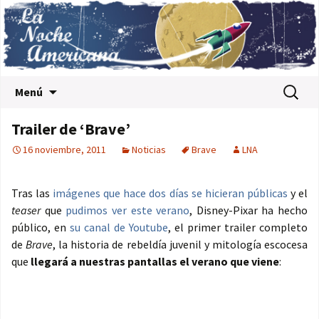
Saltar al contenido
Buscar:
Menú
Trailer de ‘Brave’
16 noviembre, 2011
Noticias
Brave
LNA
Tras las
imágenes que hace dos días se hicieran públicas
y el
teaser
que
pudimos ver este verano
, Disney-Pixar ha hecho
público, en
su canal de Youtube
, el primer trailer completo
de
Brave
, la historia de rebeldía juvenil y mitología escocesa
que
llegará a nuestras pantallas el verano que viene
: