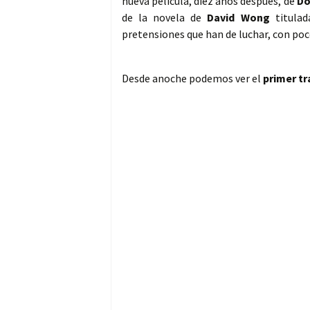
nueva película, diez años después, de
Do
de la novela de
David Wong
titula
pretensiones que han de luchar, con poc
Desde anoche podemos ver el
primer tr