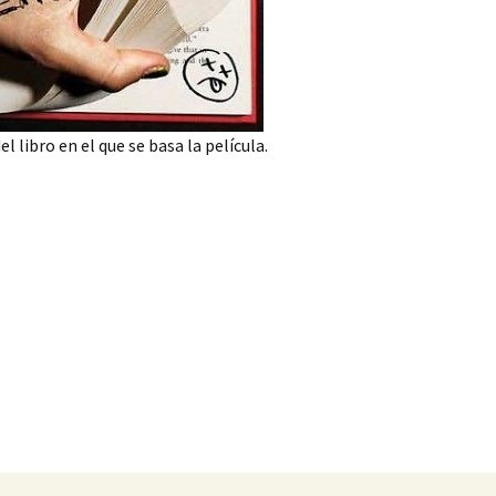
l libro en el que se basa la película.
as