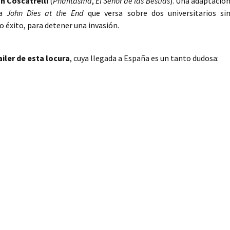
n Coscatrelli
(
Phantasma
,
El Señor de las Bestias
). Una adaptació
da
John Dies at the End
que versa sobre dos universitarios si
o éxito, para detener una invasión.
ailer de esta locura
, cuya llegada a España es un tanto dudosa: