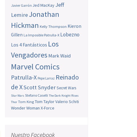
Jeff
Jed MacKay
Javier Garrón
Jonathan
Lemire
Hickman
Kieron
Kelly Thompson
Lobezno
Gillen
La Imposible Patrulla-X
Los
Los 4 Fantásticos
Vengadores
Mark Waid
Marvel Comics
Reinado
Patrulla-X
Pepe Larraz
de X
Scott Snyder
Secret Wars
Stefano Caselli
Star Wars
The Dark Knight Rises
Tom Taylor
Valerio Schiti
Tom King
Thor
Wonder Woman
X-Force
Nuestro Facebook