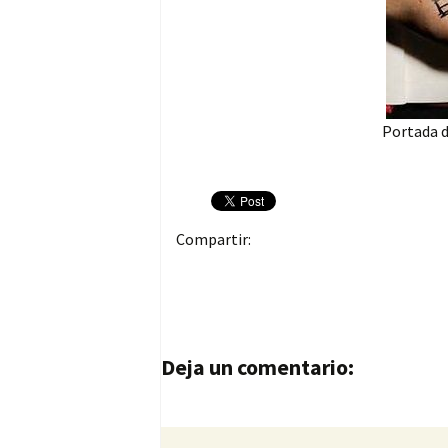
Portada de
Compartir:
Navegación de entrad
Deja un comentario: