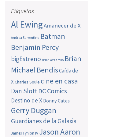
Etiquetas
Al Ewing
Amanecer de X
Batman
Andrea Sorrentino
Benjamin Percy
Brian
bigEstreno
Brian Azzarello
Michael Bendis
Caída de
cine en casa
X
Charles Soule
Dan Slott
DC Comics
Destino de X
Donny Cates
Gerry Duggan
Guardianes de la Galaxia
Jason Aaron
James Tynion IV