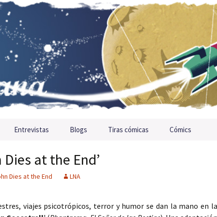
Entrevistas
Blogs
Tiras cómicas
Cómics
n Dies at the End’
hn Dies at the End
LNA
estres, viajes psicotrópicos, terror y humor se dan la mano en l