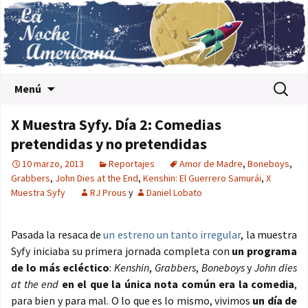
Saltar al contenido
Buscar:
Menú
X Muestra Syfy. Día 2: Comedias
pretendidas y no pretendidas
10 marzo, 2013
Reportajes
Amor de Madre
,
Boneboys
,
Grabbers
,
John Dies at the End
,
Kenshin: El Guerrero Samurái
,
X
Muestra Syfy
RJ Prous
y
Daniel Lobato
Pasada la resaca de
un estreno un tanto irregular
, la muestra
Syfy iniciaba su primera jornada completa con
un programa
de lo más ecléctico
:
Kenshin
,
Grabbers
,
Boneboys
y
John dies
at the end
en el que la única nota común era la comedia
,
para bien y para mal. O lo que es lo mismo, vivimos
un día de