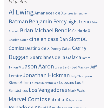
Etiquetas
Al Ewing
Amanecer de X
Andrea Sorrentino
Batman
Benjamin Percy
bigEstreno
Brian
Brian Michael Bendis
Caída de X
Azzarello
cine en casa
Dan Slott
DC
Charles Soule
Gerry
Comics
Destino de X
Donny Cates
Duggan
Guardianes de la Galaxia
James
Jason Aaron
Jeff
Jed MacKay
Tynion IV
Javier Garrón
Jonathan Hickman
Lemire
Kelly Thompson
Lobezno
Los 4
Kieron Gillen
La Imposible Patrulla-X
Los Vengadores
Fantásticos
Mark Waid
Marvel Comics
Patrulla-X
Pepe Larraz
Reinado de X
Scott Snyder