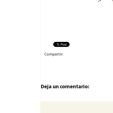
Compartir:
Navegación de entrad
Deja un comentario: