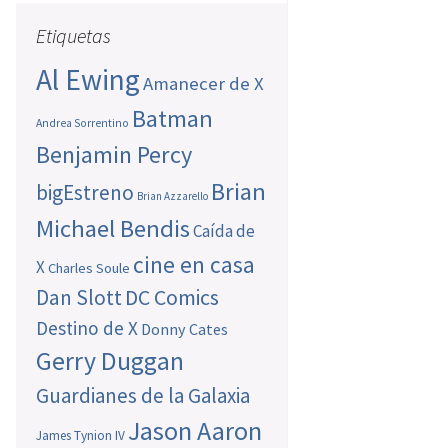
Etiquetas
Al Ewing
Amanecer de X
Batman
Andrea Sorrentino
Benjamin Percy
Brian
bigEstreno
Brian Azzarello
Michael Bendis
Caída de
cine en casa
X
Charles Soule
Dan Slott
DC Comics
Destino de X
Donny Cates
Gerry Duggan
Guardianes de la Galaxia
Jason Aaron
James Tynion IV