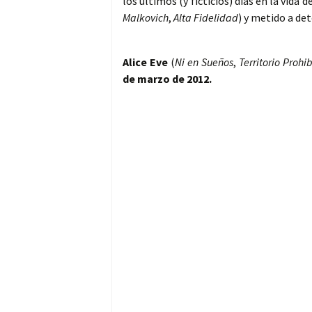
los últimos (y ficticios) días en la vida d
Malkovich
,
Alta Fidelidad
) y metido a de
Alice Eve
(
Ni en Sueños
,
Territorio Prohi
de marzo de 2012.