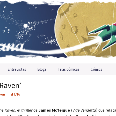
Entrevistas
Blogs
Tiras cómicas
Cómics
 Raven’
ven
LNA
he Raven
, el
thriller
de
James McTeigue
(
V de Vendetta
) que relat