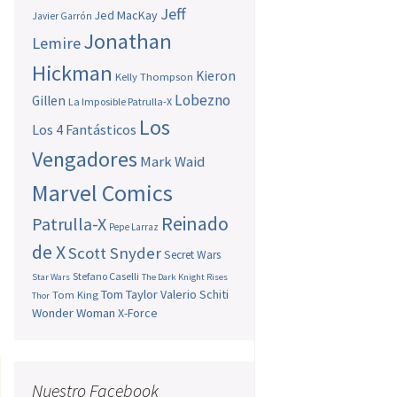
Jeff
Jed MacKay
Javier Garrón
Jonathan
Lemire
Hickman
Kieron
Kelly Thompson
Lobezno
Gillen
La Imposible Patrulla-X
Los
Los 4 Fantásticos
Vengadores
Mark Waid
Marvel Comics
Reinado
Patrulla-X
Pepe Larraz
de X
Scott Snyder
Secret Wars
Stefano Caselli
Star Wars
The Dark Knight Rises
Tom Taylor
Valerio Schiti
Tom King
Thor
Wonder Woman
X-Force
Nuestro Facebook