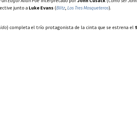
e un
Edgar Allan Poe
interpretado por
John Cusack
(
Cómo ser Joh
tective junto a
Luke Evans
(
Blitz
,
Los Tres Mosqueteros
).
bido
) completa el trío protagonista de la cinta que se estrena el