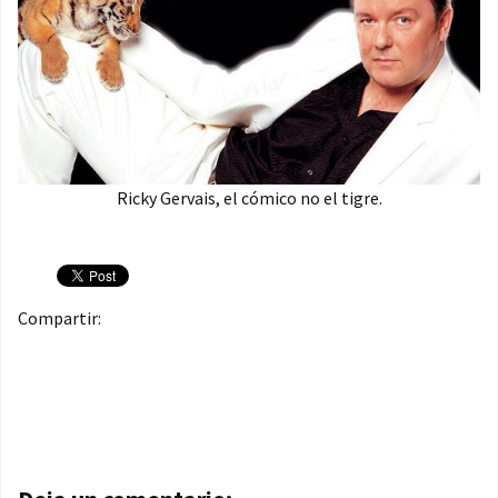
Ricky Gervais, el cómico no el tigre.
Compartir:
Navegación de entradas