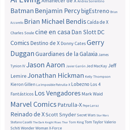
Amanecer de X
Andrea Sorrentino
Batman
Benjamin Percy
bigEstreno
Brian
Brian Michael Bendis
Caída de X
Azzarello
cine en casa
Dan Slott
DC
Charles Soule
Gerry
Comics
Destino de X
Donny Cates
Duggan
Guardianes de la Galaxia
James
Jason Aaron
Jeff
Jed MacKay
Tynion IV
Javier Garrón
Jonathan Hickman
Lemire
Kelly Thompson
Lobezno
Los 4
Kieron Gillen
La Imposible Patrulla-X
Los Vengadores
Fantásticos
Mark Waid
Marvel Comics
Patrulla-X
Pepe Larraz
Reinado de X
Scott Snyder
Secret Wars
Star Wars
Tom Taylor
Valerio
Stefano Caselli
Tom King
The Dark Knight Rises
Thor
Schiti
Wonder Woman
X-Force