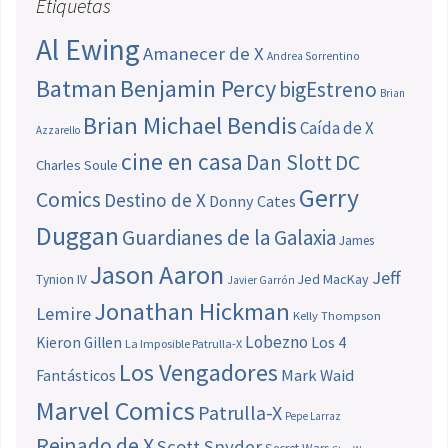
Etiquetas
Al Ewing
Amanecer de X
Andrea Sorrentino
Batman
Benjamin Percy
bigEstreno
Brian
Brian Michael Bendis
Caída de X
Azzarello
cine en casa
Dan Slott
DC
Charles Soule
Gerry
Comics
Destino de X
Donny Cates
Duggan
Guardianes de la Galaxia
James
Jason Aaron
Jeff
Jed MacKay
Tynion IV
Javier Garrón
Jonathan Hickman
Lemire
Kelly Thompson
Lobezno
Los 4
Kieron Gillen
La Imposible Patrulla-X
Los Vengadores
Fantásticos
Mark Waid
Marvel Comics
Patrulla-X
Pepe Larraz
Reinado de X
Scott Snyder