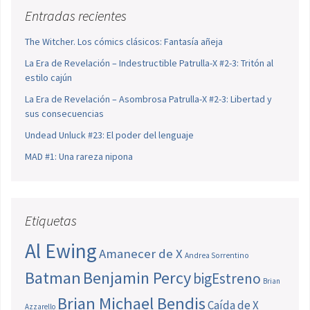
Entradas recientes
The Witcher. Los cómics clásicos: Fantasía añeja
La Era de Revelación – Indestructible Patrulla-X #2-3: Tritón al
estilo cajún
La Era de Revelación – Asombrosa Patrulla-X #2-3: Libertad y
sus consecuencias
Undead Unluck #23: El poder del lenguaje
MAD #1: Una rareza nipona
Etiquetas
Al Ewing
Amanecer de X
Andrea Sorrentino
Batman
Benjamin Percy
bigEstreno
Brian
Brian Michael Bendis
Caída de X
Azzarello