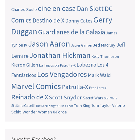
cine en casa
Dan Slott
DC
Charles Soule
Gerry
Comics
Destino de X
Donny Cates
Duggan
Guardianes de la Galaxia
James
Jason Aaron
Jeff
Jed MacKay
Tynion IV
Javier Garrón
Jonathan Hickman
Lemire
Kelly Thompson
Lobezno
Los 4
Kieron Gillen
La Imposible Patrulla-X
Los Vengadores
Fantásticos
Mark Waid
Marvel Comics
Patrulla-X
Pepe Larraz
Reinado de X
Scott Snyder
Secret Wars
Star Wars
Tom Taylor
Valerio
Stefano Caselli
Tom King
The Dark Knight Rises
Thor
Schiti
Wonder Woman
X-Force
Nuestro Facebook