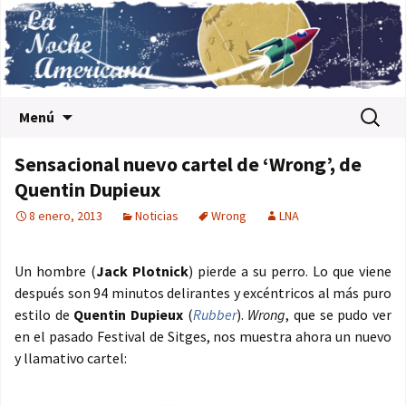
Saltar al contenido
Buscar:
Menú
Sensacional nuevo cartel de ‘Wrong’, de
Quentin Dupieux
8 enero, 2013
Noticias
Wrong
LNA
Un hombre (
Jack Plotnick
) pierde a su perro. Lo que viene
después son 94 minutos delirantes y excéntricos al más puro
estilo de
Quentin Dupieux
(
Rubber
).
Wrong
, que se pudo ver
en el pasado Festival de Sitges, nos muestra ahora un nuevo
y llamativo cartel: