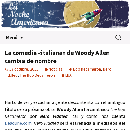
Saltar al contenido
Buscar:
Menú
La comedia «italiana» de Woody Allen
cambia de nombre
13 octubre, 2011
Noticias
Bop Decameron
,
Nero
Fiddled
,
The Bop Decameron
LNA
Harto de ver y escuchar a gente descontenta con el ambiguo
título de su próxima obra,
Woody Allen
ha cambiado
The Bop
Decameron
por
Nero Fiddled
, tal y como nos cuenta
Deadline.com
.
Nero Fiddled
será
estrenada a mediados del