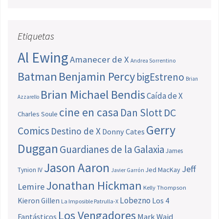
Etiquetas
Al Ewing
Amanecer de X
Andrea Sorrentino
Batman
Benjamin Percy
bigEstreno
Brian
Brian Michael Bendis
Caída de X
Azzarello
cine en casa
Dan Slott
DC
Charles Soule
Gerry
Comics
Destino de X
Donny Cates
Duggan
Guardianes de la Galaxia
James
Jason Aaron
Jeff
Jed MacKay
Tynion IV
Javier Garrón
Jonathan Hickman
Lemire
Kelly Thompson
Lobezno
Los 4
Kieron Gillen
La Imposible Patrulla-X
Los Vengadores
Fantásticos
Mark Waid