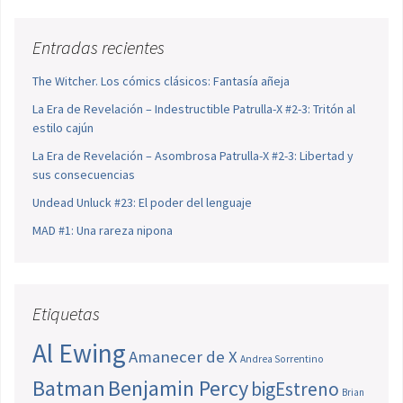
Entradas recientes
The Witcher. Los cómics clásicos: Fantasía añeja
La Era de Revelación – Indestructible Patrulla-X #2-3: Tritón al
estilo cajún
La Era de Revelación – Asombrosa Patrulla-X #2-3: Libertad y
sus consecuencias
Undead Unluck #23: El poder del lenguaje
MAD #1: Una rareza nipona
Etiquetas
Al Ewing
Amanecer de X
Andrea Sorrentino
Batman
Benjamin Percy
bigEstreno
Brian