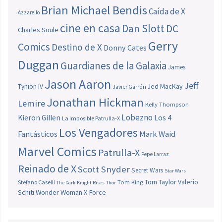
Brian Michael Bendis
Caída de X
Azzarello
cine en casa
Dan Slott
DC
Charles Soule
Gerry
Comics
Destino de X
Donny Cates
Duggan
Guardianes de la Galaxia
James
Jason Aaron
Jeff
Jed MacKay
Tynion IV
Javier Garrón
Jonathan Hickman
Lemire
Kelly Thompson
Lobezno
Los 4
Kieron Gillen
La Imposible Patrulla-X
Los Vengadores
Fantásticos
Mark Waid
Marvel Comics
Patrulla-X
Pepe Larraz
Reinado de X
Scott Snyder
Secret Wars
Star Wars
Tom Taylor
Valerio
Stefano Caselli
Tom King
The Dark Knight Rises
Thor
Schiti
Wonder Woman
X-Force