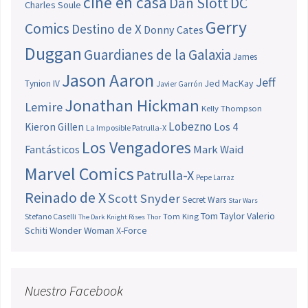
cine en casa
Dan Slott
DC
Charles Soule
Gerry
Comics
Destino de X
Donny Cates
Duggan
Guardianes de la Galaxia
James
Jason Aaron
Jeff
Jed MacKay
Tynion IV
Javier Garrón
Jonathan Hickman
Lemire
Kelly Thompson
Lobezno
Los 4
Kieron Gillen
La Imposible Patrulla-X
Los Vengadores
Fantásticos
Mark Waid
Marvel Comics
Patrulla-X
Pepe Larraz
Reinado de X
Scott Snyder
Secret Wars
Star Wars
Tom Taylor
Valerio
Stefano Caselli
Tom King
The Dark Knight Rises
Thor
Schiti
Wonder Woman
X-Force
Nuestro Facebook