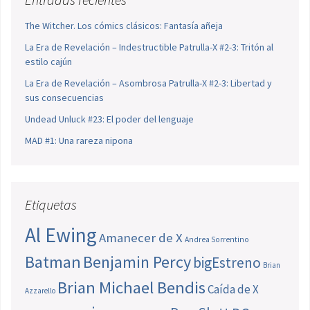
The Witcher. Los cómics clásicos: Fantasía añeja
La Era de Revelación – Indestructible Patrulla-X #2-3: Tritón al
estilo cajún
La Era de Revelación – Asombrosa Patrulla-X #2-3: Libertad y
sus consecuencias
Undead Unluck #23: El poder del lenguaje
MAD #1: Una rareza nipona
Etiquetas
Al Ewing
Amanecer de X
Andrea Sorrentino
Batman
Benjamin Percy
bigEstreno
Brian
Brian Michael Bendis
Caída de X
Azzarello