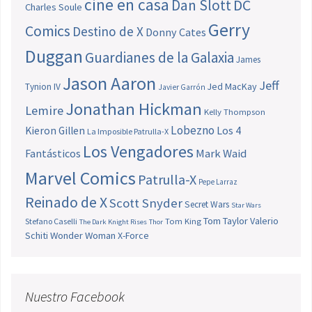
cine en casa
Dan Slott
DC
Charles Soule
Gerry
Comics
Destino de X
Donny Cates
Duggan
Guardianes de la Galaxia
James
Jason Aaron
Jeff
Jed MacKay
Tynion IV
Javier Garrón
Jonathan Hickman
Lemire
Kelly Thompson
Lobezno
Los 4
Kieron Gillen
La Imposible Patrulla-X
Los Vengadores
Fantásticos
Mark Waid
Marvel Comics
Patrulla-X
Pepe Larraz
Reinado de X
Scott Snyder
Secret Wars
Star Wars
Tom Taylor
Valerio
Stefano Caselli
Tom King
The Dark Knight Rises
Thor
Schiti
Wonder Woman
X-Force
Nuestro Facebook