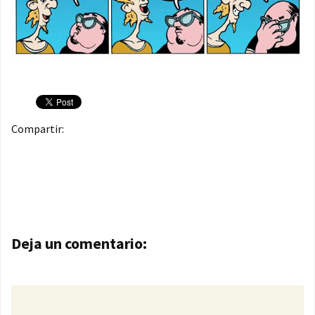
Compartir:
Navegación de entradas
Deja un comentario: