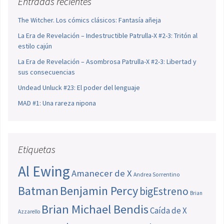
Entradas recientes
The Witcher. Los cómics clásicos: Fantasía añeja
La Era de Revelación – Indestructible Patrulla-X #2-3: Tritón al
estilo cajún
La Era de Revelación – Asombrosa Patrulla-X #2-3: Libertad y
sus consecuencias
Undead Unluck #23: El poder del lenguaje
MAD #1: Una rareza nipona
Etiquetas
Al Ewing
Amanecer de X
Andrea Sorrentino
Batman
Benjamin Percy
bigEstreno
Brian
Brian Michael Bendis
Caída de X
Azzarello