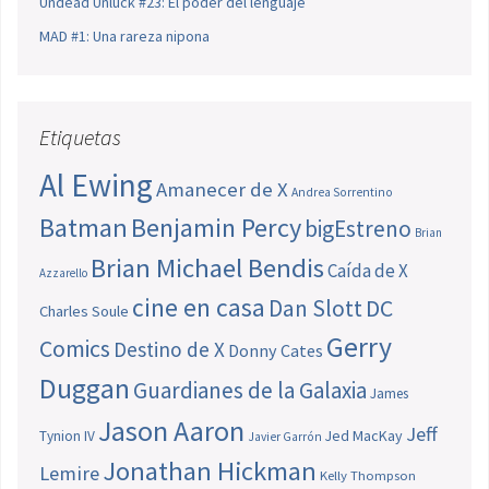
Undead Unluck #23: El poder del lenguaje
MAD #1: Una rareza nipona
Etiquetas
Al Ewing
Amanecer de X
Andrea Sorrentino
Batman
Benjamin Percy
bigEstreno
Brian
Brian Michael Bendis
Caída de X
Azzarello
cine en casa
Dan Slott
DC
Charles Soule
Gerry
Comics
Destino de X
Donny Cates
Duggan
Guardianes de la Galaxia
James
Jason Aaron
Jeff
Jed MacKay
Tynion IV
Javier Garrón
Jonathan Hickman
Lemire
Kelly Thompson