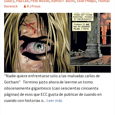
Gulacy
,
Paul Lee
,
Pete Woods
,
Ramón F. Bachs
,
Sean Phillips
,
Thomas
Derenick
RJ Prous
"Nadie quiere enfrentarse solo a las malvadas calles de
Gotham" Termino justo ahora de leerme un tomo
obscenamente gigantesco (casi seiscientas cincuenta
páginas) de esos que ECC gusta de publicar de cuando en
cuando con historias o...
Leer más