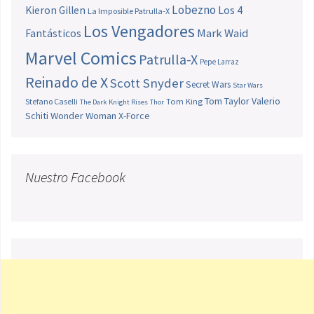
Lobezno
Los 4
Kieron Gillen
La Imposible Patrulla-X
Los Vengadores
Fantásticos
Mark Waid
Marvel Comics
Patrulla-X
Pepe Larraz
Reinado de X
Scott Snyder
Secret Wars
Star Wars
Tom Taylor
Valerio
Stefano Caselli
Tom King
The Dark Knight Rises
Thor
Schiti
Wonder Woman
X-Force
Nuestro Facebook