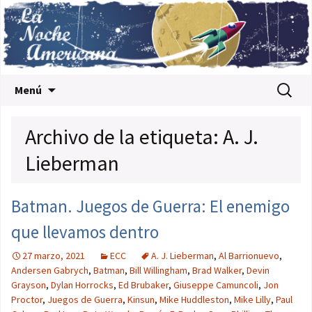
Saltar al contenido
Buscar:
Menú
Archivo de la etiqueta: A. J.
Lieberman
Batman. Juegos de Guerra: El enemigo
que llevamos dentro
27 marzo, 2021
ECC
A. J. Lieberman
,
Al Barrionuevo
,
Andersen Gabrych
,
Batman
,
Bill Willingham
,
Brad Walker
,
Devin
Grayson
,
Dylan Horrocks
,
Ed Brubaker
,
Giuseppe Camuncoli
,
Jon
Proctor
,
Juegos de Guerra
,
Kinsun
,
Mike Huddleston
,
Mike Lilly
,
Paul