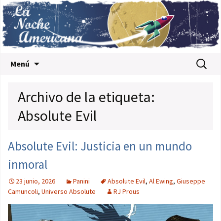
Saltar al contenido
Buscar:
Menú
Archivo de la etiqueta:
Absolute Evil
Absolute Evil: Justicia en un mundo
inmoral
23 junio, 2026
Panini
Absolute Evil
,
Al Ewing
,
Giuseppe
Camuncoli
,
Universo Absolute
RJ Prous