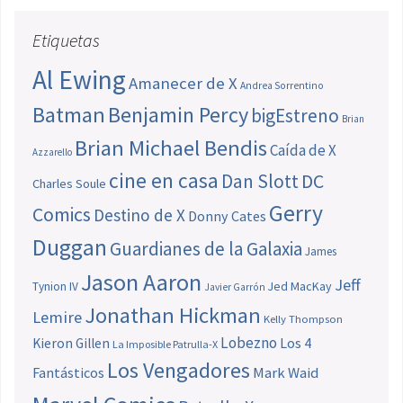
Etiquetas
Al Ewing
Amanecer de X
Andrea Sorrentino
Batman
Benjamin Percy
bigEstreno
Brian
Brian Michael Bendis
Caída de X
Azzarello
cine en casa
Dan Slott
DC
Charles Soule
Gerry
Comics
Destino de X
Donny Cates
Duggan
Guardianes de la Galaxia
James
Jason Aaron
Jeff
Jed MacKay
Tynion IV
Javier Garrón
Jonathan Hickman
Lemire
Kelly Thompson
Lobezno
Los 4
Kieron Gillen
La Imposible Patrulla-X
Los Vengadores
Fantásticos
Mark Waid