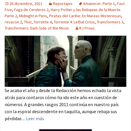
26 diciembre, 2011
Reportajes
Amanecer: Parte 1
,
Fast
Five
,
Fuga de Cerebros 2
,
Harry Potter y las Reliquias de la Muerte
Parte 2
,
Midnight in Paris
,
Piratas del Caribe: En Mareas Misteriosas
,
resacon 2
,
Thor
,
Torrente 4
,
Torrente 4: Lethal Crisis
,
Transformers 3
,
Transformers: Dark Side of the Moon
RJ Prous
Se acaba el año y desde la Redacción hemos echado la vista
atrás para contaros cómo ha ido este año en cuestión de
números. A grandes rasgos 2011 continúa en nuestro país
con la espiral descendente en taquilla, aunque rebaja sus
pérdidas ...
Leer más