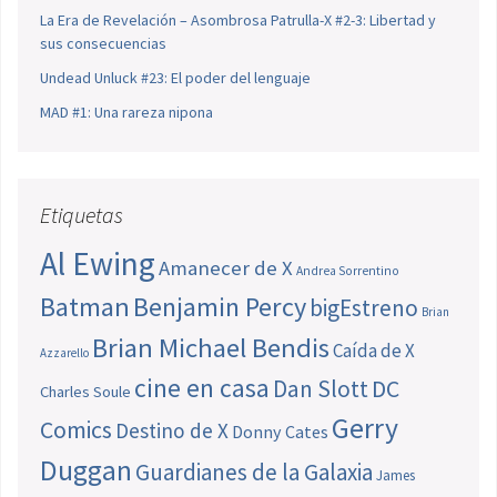
La Era de Revelación – Asombrosa Patrulla-X #2-3: Libertad y
sus consecuencias
Undead Unluck #23: El poder del lenguaje
MAD #1: Una rareza nipona
Etiquetas
Al Ewing
Amanecer de X
Andrea Sorrentino
Batman
Benjamin Percy
bigEstreno
Brian
Brian Michael Bendis
Caída de X
Azzarello
cine en casa
Dan Slott
DC
Charles Soule
Gerry
Comics
Destino de X
Donny Cates
Duggan
Guardianes de la Galaxia
James