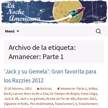
Saltar al contenido
Buscar:
Menú
Archivo de la etiqueta:
Amanecer: Parte 1
‘Jack y su Gemela’: Gran favorita para
los Razzies 2012
26 febrero, 2012
Noticias
Amanecer: Parte 1
,
Arthur
,
Bucky Larson: Born to Be a Star
,
En Tiempo de Brujas
,
Furia Ciega
,
Jack & Jill
,
Jack y su gemela
,
Noche de Fin de Año
,
Razzies 2012
,
Sígueme el Rollo
,
The Undefeated
,
Transformers 3
,
Transformers: