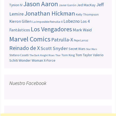
Jason Aaron
Jeff
Jed MacKay
Tynion IV
Javier Garrón
Jonathan Hickman
Lemire
Kelly Thompson
Lobezno
Los 4
Kieron Gillen
La Imposible Patrulla-X
Los Vengadores
Fantásticos
Mark Waid
Marvel Comics
Patrulla-X
Pepe Larraz
Reinado de X
Scott Snyder
Secret Wars
Star Wars
Tom Taylor
Valerio
Stefano Caselli
Tom King
The Dark Knight Rises
Thor
Schiti
Wonder Woman
X-Force
Nuestro Facebook