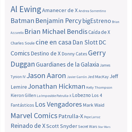
Al Ewing
Amanecer de X
Andrea Sorrentino
Batman
Benjamin Percy
bigEstreno
Brian
Brian Michael Bendis
Caída de X
Azzarello
cine en casa
Dan Slott
DC
Charles Soule
Gerry
Comics
Destino de X
Donny Cates
Duggan
Guardianes de la Galaxia
James
Jason Aaron
Jeff
Jed MacKay
Tynion IV
Javier Garrón
Jonathan Hickman
Lemire
Kelly Thompson
Lobezno
Los 4
Kieron Gillen
La Imposible Patrulla-X
Los Vengadores
Fantásticos
Mark Waid
Marvel Comics
Patrulla-X
Pepe Larraz
Reinado de X
Scott Snyder
Secret Wars
Star Wars