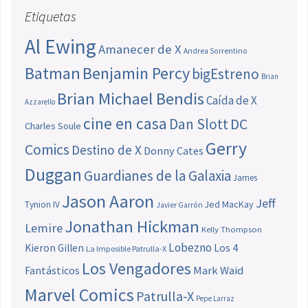
Etiquetas
Al Ewing
Amanecer de X
Andrea Sorrentino
Batman
Benjamin Percy
bigEstreno
Brian
Brian Michael Bendis
Caída de X
Azzarello
cine en casa
Dan Slott
DC
Charles Soule
Gerry
Comics
Destino de X
Donny Cates
Duggan
Guardianes de la Galaxia
James
Jason Aaron
Jeff
Jed MacKay
Tynion IV
Javier Garrón
Jonathan Hickman
Lemire
Kelly Thompson
Lobezno
Los 4
Kieron Gillen
La Imposible Patrulla-X
Los Vengadores
Fantásticos
Mark Waid
Marvel Comics
Patrulla-X
Pepe Larraz