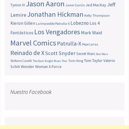
Jason Aaron
Jeff
Jed MacKay
Tynion IV
Javier Garrón
Jonathan Hickman
Lemire
Kelly Thompson
Lobezno
Los 4
Kieron Gillen
La Imposible Patrulla-X
Los Vengadores
Fantásticos
Mark Waid
Marvel Comics
Patrulla-X
Pepe Larraz
Reinado de X
Scott Snyder
Secret Wars
Star Wars
Tom Taylor
Valerio
Stefano Caselli
Tom King
The Dark Knight Rises
Thor
Schiti
Wonder Woman
X-Force
Nuestro Facebook