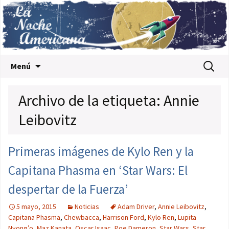
Saltar al contenido
Buscar:
Menú
Archivo de la etiqueta: Annie
Leibovitz
Primeras imágenes de Kylo Ren y la
Capitana Phasma en ‘Star Wars: El
despertar de la Fuerza’
5 mayo, 2015
Noticias
Adam Driver
,
Annie Leibovitz
,
Capitana Phasma
,
Chewbacca
,
Harrison Ford
,
Kylo Ren
,
Lupita
Nyong’o
,
Maz Kanata
,
Oscar Isaac
,
Poe Dameron
,
Star Wars
,
Star