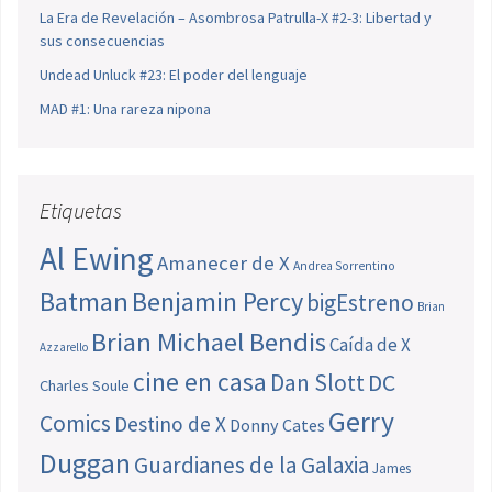
La Era de Revelación – Asombrosa Patrulla-X #2-3: Libertad y
sus consecuencias
Undead Unluck #23: El poder del lenguaje
MAD #1: Una rareza nipona
Etiquetas
Al Ewing
Amanecer de X
Andrea Sorrentino
Batman
Benjamin Percy
bigEstreno
Brian
Brian Michael Bendis
Caída de X
Azzarello
cine en casa
Dan Slott
DC
Charles Soule
Gerry
Comics
Destino de X
Donny Cates
Duggan
Guardianes de la Galaxia
James