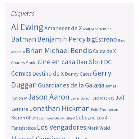
Etiquetas
Al Ewing
Amanecer de X
Andrea Sorrentino
Batman
Benjamin Percy
bigEstreno
Brian
Brian Michael Bendis
Caída de X
Azzarello
cine en casa
Dan Slott
DC
Charles Soule
Gerry
Comics
Destino de X
Donny Cates
Duggan
Guardianes de la Galaxia
James
Jason Aaron
Jeff
Jed MacKay
Tynion IV
Javier Garrón
Jonathan Hickman
Lemire
Kelly Thompson
Lobezno
Los 4
Kieron Gillen
La Imposible Patrulla-X
Los Vengadores
Fantásticos
Mark Waid
Marvel Comics