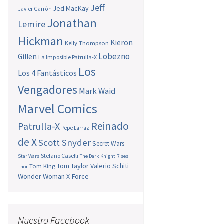
Jeff
Jed MacKay
Javier Garrón
Jonathan
Lemire
Hickman
Kieron
Kelly Thompson
Lobezno
Gillen
La Imposible Patrulla-X
Los
Los 4 Fantásticos
Vengadores
Mark Waid
Marvel Comics
Reinado
Patrulla-X
Pepe Larraz
de X
Scott Snyder
Secret Wars
Stefano Caselli
Star Wars
The Dark Knight Rises
Tom Taylor
Valerio Schiti
Tom King
Thor
Wonder Woman
X-Force
Nuestro Facebook