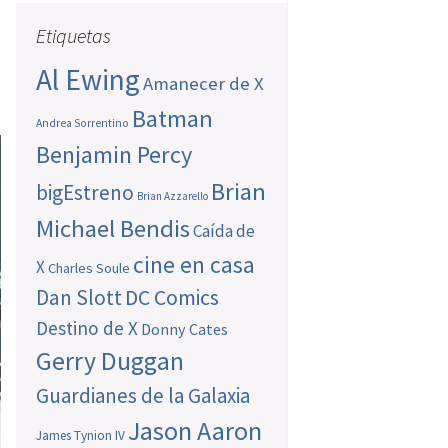
Etiquetas
Al Ewing
Amanecer de X
Batman
Andrea Sorrentino
Benjamin Percy
Brian
bigEstreno
Brian Azzarello
Michael Bendis
Caída de
cine en casa
X
Charles Soule
Dan Slott
DC Comics
Destino de X
Donny Cates
Gerry Duggan
Guardianes de la Galaxia
Jason Aaron
James Tynion IV