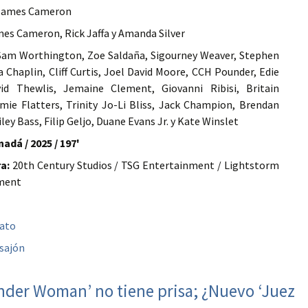
ames Cameron
es Cameron, Rick Jaffa y Amanda Silver
am Worthington, Zoe Saldaña, Sigourney Weaver, Stephen
 Chaplin, Cliff Curtis, Joel David Moore, CCH Pounder, Edie
vid Thewlis, Jemaine Clement, Giovanni Ribisi, Britain
mie Flatters, Trinity Jo-Li Bliss, Jack Champion, Brendan
ley Bass, Filip Geljo, Duane Evans Jr. y Kate Winslet
adá / 2025 / 197'
a:
20th Century Studios / TSG Entertainment / Lightstorm
ment
bato
sajón
der Woman’ no tiene prisa; ¿Nuevo ‘Juez