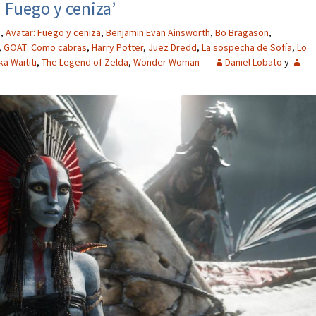
. Fuego y ceniza’
3
,
Avatar: Fuego y ceniza
,
Benjamin Evan Ainsworth
,
Bo Bragason
,
,
GOAT: Como cabras
,
Harry Potter
,
Juez Dredd
,
La sospecha de Sofía
,
Lo
ka Waititi
,
The Legend of Zelda
,
Wonder Woman
Daniel Lobato
y