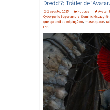
Dredd’?; Tráiler de ‘Avatar
2 agosto, 2025
Noticias
Avatar 
Cyberpunk: Edgerunners
,
Dominic McLaughlin
que aprendí de mi pingüino
,
Phase Space
,
Tai
LNA