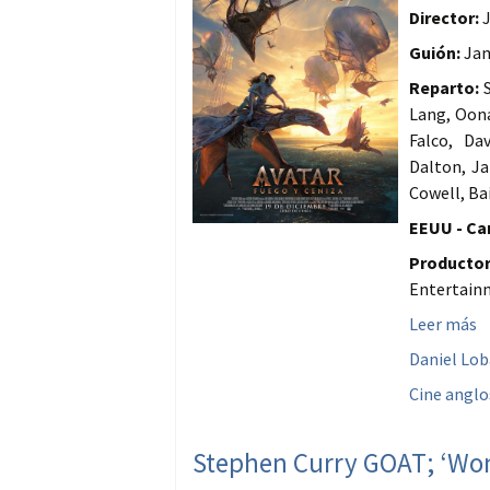
Director:
J
Guión:
Jam
Reparto:
S
Lang, Oona
Falco, Da
Dalton, Ja
Cowell, Bai
EEUU - Can
Productor
Entertain
Leer más
Daniel Lo
Cine anglo
Stephen Curry GOAT; ‘Won