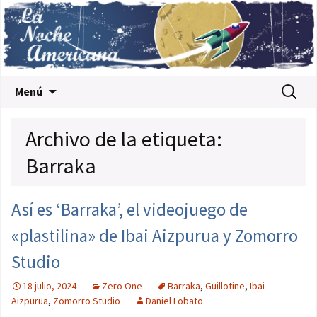
Saltar al contenido
Buscar:
Menú
Archivo de la etiqueta:
Barraka
Así es ‘Barraka’, el videojuego de
«plastilina» de Ibai Aizpurua y Zomorro
Studio
18 julio, 2024
Zero One
Barraka
,
Guillotine
,
Ibai
Aizpurua
,
Zomorro Studio
Daniel Lobato