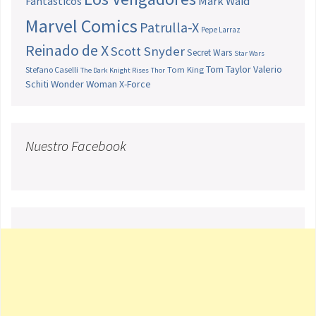
Fantásticos
Mark Waid
Marvel Comics
Patrulla-X
Pepe Larraz
Reinado de X
Scott Snyder
Secret Wars
Star Wars
Tom Taylor
Valerio
Stefano Caselli
Tom King
The Dark Knight Rises
Thor
Schiti
Wonder Woman
X-Force
Nuestro Facebook