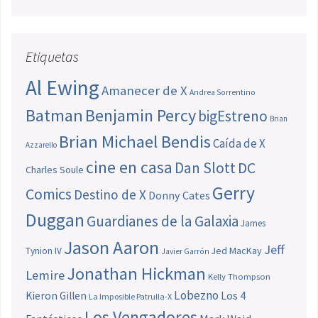
Etiquetas
Al Ewing
Amanecer de X
Andrea Sorrentino
Batman
Benjamin Percy
bigEstreno
Brian
Brian Michael Bendis
Caída de X
Azzarello
cine en casa
Dan Slott
DC
Charles Soule
Gerry
Comics
Destino de X
Donny Cates
Duggan
Guardianes de la Galaxia
James
Jason Aaron
Jeff
Jed MacKay
Tynion IV
Javier Garrón
Jonathan Hickman
Lemire
Kelly Thompson
Lobezno
Los 4
Kieron Gillen
La Imposible Patrulla-X
Los Vengadores