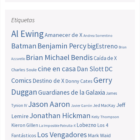
Etiquetas
Al Ewing
Amanecer de X
Andrea Sorrentino
Batman
Benjamin Percy
bigEstreno
Brian
Brian Michael Bendis
Caída de X
Azzarello
cine en casa
Dan Slott
DC
Charles Soule
Gerry
Comics
Destino de X
Donny Cates
Duggan
Guardianes de la Galaxia
James
Jason Aaron
Jeff
Jed MacKay
Tynion IV
Javier Garrón
Jonathan Hickman
Lemire
Kelly Thompson
Lobezno
Los 4
Kieron Gillen
La Imposible Patrulla-X
Los Vengadores
Fantásticos
Mark Waid