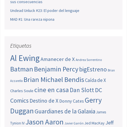
sus consecuencias
Undead Unluck #23: El poder del lenguaje
MAD #1: Una rareza nipona
Etiquetas
Al Ewing
Amanecer de X
Andrea Sorrentino
Batman
Benjamin Percy
bigEstreno
Brian
Brian Michael Bendis
Caída de X
Azzarello
cine en casa
Dan Slott
DC
Charles Soule
Gerry
Comics
Destino de X
Donny Cates
Duggan
Guardianes de la Galaxia
James
Jason Aaron
Jeff
Jed MacKay
Tynion IV
Javier Garrón