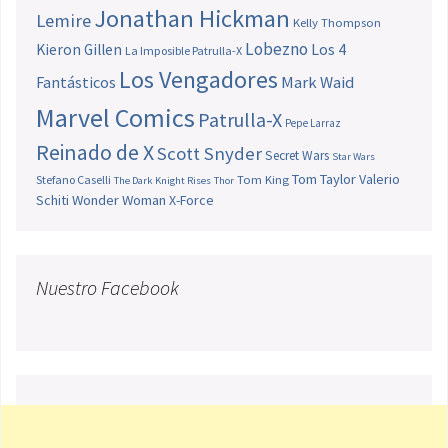
Jonathan Hickman
Lemire
Kelly Thompson
Lobezno
Los 4
Kieron Gillen
La Imposible Patrulla-X
Los Vengadores
Fantásticos
Mark Waid
Marvel Comics
Patrulla-X
Pepe Larraz
Reinado de X
Scott Snyder
Secret Wars
Star Wars
Tom Taylor
Valerio
Stefano Caselli
Tom King
The Dark Knight Rises
Thor
Schiti
Wonder Woman
X-Force
Nuestro Facebook