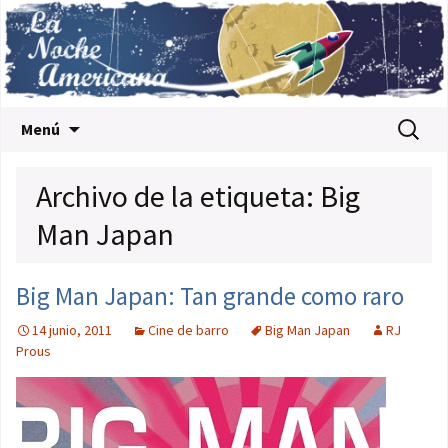
Saltar al contenido
Buscar:
Menú
Archivo de la etiqueta: Big
Man Japan
Big Man Japan: Tan grande como raro
14 junio, 2011
Cine de barro
Big Man Japan
RJ
Prous